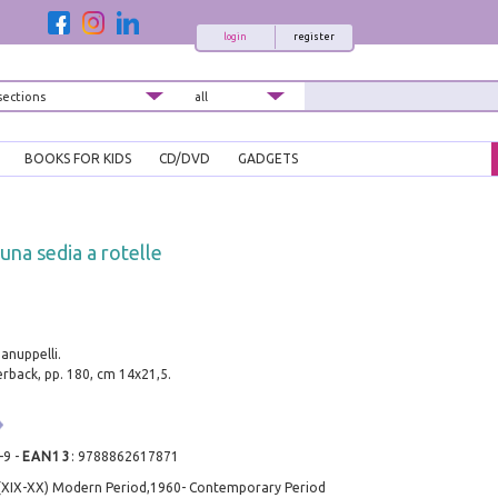
login
register
BOOKS FOR KIDS
CD/DVD
GADGETS
 una sedia a rotelle
anuppelli.
rback, pp. 180, cm 14x21,5.
-9
-
EAN13
:
9788862617871
 (XIX-XX) Modern Period,1960- Contemporary Period