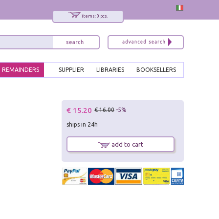
items: 0 pcs.
REMAINDERS
SUPPLIER
LIBRARIES
BOOKSELLERS
x
€ 15.20
€ 16.00
-5%
Interessato ai nostri libri?
ships in 24h
Allora iscriviti alla nostra newsletter!
Sarai informato delle nostre novità, potrai
add to cart
comunque cancellarti quando desideri.
modulo di iscrizione