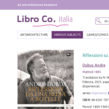
art and architecture bookstore
ART/ARCHITECTURE
VARIOUS SUBJECTS
GAMES/COMICS
Riflessioni su
Dubus Andre
Mattioli 1885
Translation by N. M
Fidenza, 2021; pape
(Experience).
series:
Experience
ISBN
:
88-6261-787
Period: 1800-1960