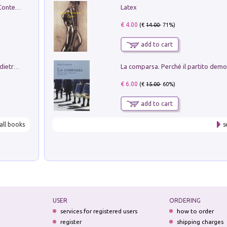
Latex
in alto! Livello A1. Con CD-Audio. Con Contenuto digitale per accesso on line
€ 4.00
(€
14.00
- 71%)
add to cart
Conte e Mattarella. Sul palcoscenico e dietro le quinte del Quirinale. Un racconto sulle istituzioni
€ 6.00
(€
15.00
- 60%)
add to cart
all books
s
USER
ORDERING
services for registered users
how to order
register
shipping charges