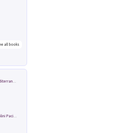
ee all books
Byrsa. Scritti sull''Antico Oriente Mediterraneo. 45-46/2024
Il Filo Della Pace. Storia di Ezio Bartalini Pacifista