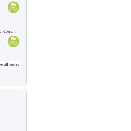
I monumenti funerari del Lazio antico. Con cartella con tavole
ee all books