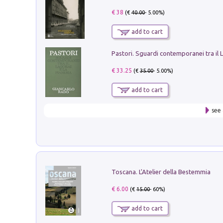
€ 38
(€
40.00
- 5.00%)
add to cart
€ 33.25
(€
35.00
- 5.00%)
add to cart
see 
Toscana. L'Atelier della Bestemmia
€ 6.00
(€
15.00
- 60%)
add to cart