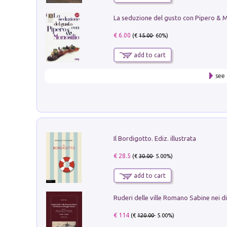
€ 6.00
(€
15.00
- 60%)
add to cart
see 
Il Bordigotto. Ediz. illustrata
€ 28.5
(€
30.00
- 5.00%)
add to cart
€ 114
(€
120.00
- 5.00%)