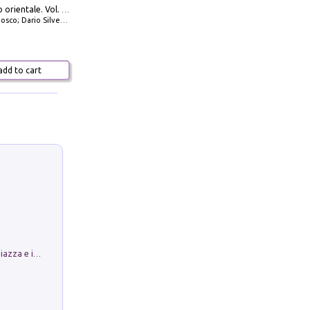
777 Adriatico orientale. Vol. 2: Costa della Dalmazia da Zara a Molunat, Isole della Dalmazia Meridionale e Montenegro
io Silvestro; Marco Sbrizzi
dd to cart
Luoghi Magici di Bologna. Vol. 1: la Piazza e i Suoi Simboli Segreti