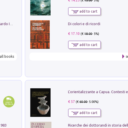
€ 14.25
(€
15.00
- 5%)
add to cart
Di colori e di ricordi
Sofiana. In Sicilia centro-meridionale (tardo III-metà IX secolo d.C.): dall'agro-town tardo-imperiale al villaggio medio-bizantino. Nuova ediz.
€ 17.10
(€
18.00
- 5%)
add to cart
all books
s
€ 57
(€
60.00
- 5.00%)
add to cart
1983