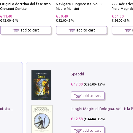
Origini e dottrina del fascismo
Navigare Lungocosta. Vol. 5: Corsica e Sardegna
Giovanni Gentile
Mauro Mancini
Piero Magnabosco; Dar
€ 11.40
€ 30.40
€ 51.30
€ 12.00 -5 %
€ 32.00 -5 %
€ 54.00 -5 %
add to cart
add to cart
a
Specchi
€ 17.00
(€
20.00
- 15%)
add to cart
Pietro Bellotti Detto Canaletty. Un Vedutista Veneziano nella Francia dell'Ancien Régime
€ 12.58
(€
14.80
- 15%)
add to cart