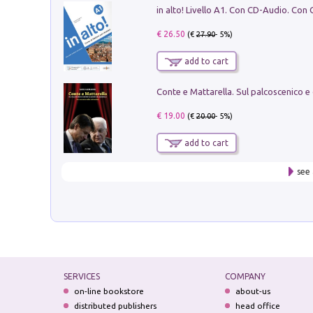
€ 26.50
(€
27.90
- 5%)
add to cart
€ 19.00
(€
20.00
- 5%)
add to cart
see 
SERVICES
COMPANY
on-line bookstore
about-us
distributed publishers
head office