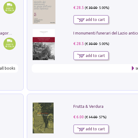
€ 28.5
(€
30.00
- 5.00%)
add to cart
Pastori. Sguardi contemporanei tra il Lagorai e la pianura. Ediz. illustrata
€ 28.5
(€
30.00
- 5.00%)
add to cart
all books
s
Frutta & Verdura
€ 6.00
(€
14.00
- 57%)
add to cart