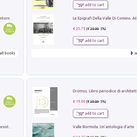
add to cart
Ruderi delle ville Romano Sabine nei dintorni di Poggio Mirteto. Illustrati dal dott.re prof.re cav.re Ercole Nardi regio ispettore degli scavi e monumenti. Anno 1885
€ 23.75
(€
25.00
- 5%)
add to cart
all books
s
€ 19.00
(€
20.00
- 5%)
add to cart
Valle Bormida. Un'antologia d'arte
Memorial Santa Giulia. Sculture per la resistenza Monchio di Palagano