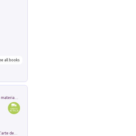
ee all books
L'orientalizzante a Capua. Contesti e materiali dagli scavi di Werner Johannowsky nella necropoli di Fornaci. Nuova ediz.
Ricerche dei dottorandi in storia dell'arte della Sapienza