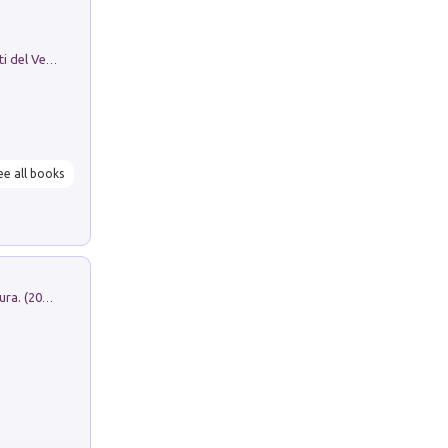
Le Epigrafi Della Valle Di Comino. Atti del Ventesimo Convegno Epigrafico Cominese
ee all books
Dromos. Libro periodico di architettura. (2026). Vol. 15: Post-model