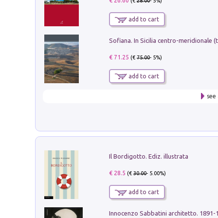
€ 26.60
(€
28.00
- 5%)
add to cart
€ 71.25
(€
75.00
- 5%)
add to cart
see 
Il Bordigotto. Ediz. illustrata
€ 28.5
(€
30.00
- 5.00%)
add to cart
Innocenzo Sabbatini architetto. 1891-