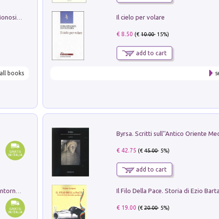
Il cielo per volare
La seduzione del gusto con Pipero & Monosilio
€ 8.50
(€
10.00
- 15%)
add to cart
all books
s
€ 42.75
(€
45.00
- 5%)
add to cart
Ruderi delle ville Romano Sabine nei dintorni di Poggio Mirteto. Illustrati dal dott.re prof.re cav.re Ercole Nardi regio ispettore degli scavi e monumenti. Anno 1885. Tavole e studio. Con 25 tavole fuori testo in cartella editoriale
€ 19.00
(€
20.00
- 5%)