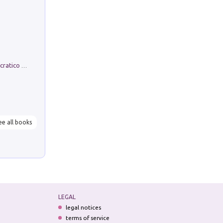
La comparsa. Perché il partito democratico non è mai nato
ee all books
LEGAL
legal notices
terms of service