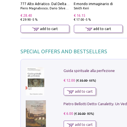
Il mondo immaginario di
777 Alto Adriatico. Dal Delta del Po a Capo Promontore. Con QR Code
Piero Magnabosco; Dario Silvestro; Marco Sbrizzi
Smith Keri
€ 28.40
€ 16.15
€ 29.90 -5 %
€ 17.00 -5 %
add to cart
add to cart
SPECIAL OFFERS AND BESTSELLERS
Guida spirituale alla perfezione
€ 12.00
(€
35.00
- 66%)
add to cart
€ 6.00
(€
30.00
- 80%)
add to cart