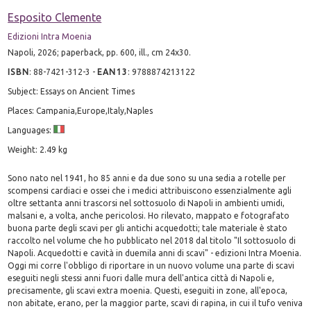
Esposito Clemente
Edizioni Intra Moenia
Napoli, 2026; paperback, pp. 600, ill., cm 24x30.
ISBN
:
88-7421-312-3
-
EAN13
:
9788874213122
Subject: Essays on Ancient Times
Places: Campania,Europe,Italy,Naples
Languages:
Weight: 2.49 kg
Sono nato nel 1941, ho 85 anni e da due sono su una sedia a rotelle per
scompensi cardiaci e ossei che i medici attribuiscono essenzialmente agli
oltre settanta anni trascorsi nel sottosuolo di Napoli in ambienti umidi,
malsani e, a volta, anche pericolosi. Ho rilevato, mappato e fotografato
buona parte degli scavi per gli antichi acquedotti; tale materiale è stato
raccolto nel volume che ho pubblicato nel 2018 dal titolo "Il sottosuolo di
Napoli. Acquedotti e cavità in duemila anni di scavi" - edizioni Intra Moenia.
Oggi mi corre l'obbligo di riportare in un nuovo volume una parte di scavi
eseguiti negli stessi anni fuori dalle mura dell'antica città di Napoli e,
precisamente, gli scavi extra moenia. Questi, eseguiti in zone, all'epoca,
non abitate, erano, per la maggior parte, scavi di rapina, in cui il tufo veniva