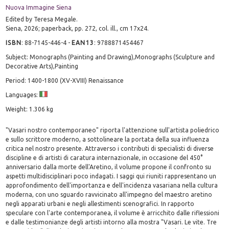
Nuova Immagine Siena
Edited by Teresa Megale.
Siena, 2026; paperback, pp. 272, col. ill., cm 17x24.
ISBN
:
88-7145-446-4
-
EAN13
:
9788871454467
Subject: Monographs (Painting and Drawing),Monographs (Sculpture and
Decorative Arts),Painting
Period: 1400-1800 (XV-XVIII) Renaissance
Languages:
Weight: 1.306 kg
"Vasari nostro contemporaneo" riporta l'attenzione sull'artista poliedrico
e sullo scrittore moderno, a sottolineare la portata della sua influenza
critica nel nostro presente. Attraverso i contributi di specialisti di diverse
discipline e di artisti di caratura internazionale, in occasione del 450°
anniversario dalla morte dell'Aretino, il volume propone il confronto su
aspetti multidisciplinari poco indagati. I saggi qui riuniti rappresentano un
approfondimento dell'importanza e dell'incidenza vasariana nella cultura
moderna, con uno sguardo ravvicinato all'impegno del maestro aretino
negli apparati urbani e negli allestimenti scenografici. In rapporto
speculare con l'arte contemporanea, il volume è arricchito dalle riflessioni
e dalle testimonianze degli artisti intorno alla mostra "Vasari. Le vite. Tre