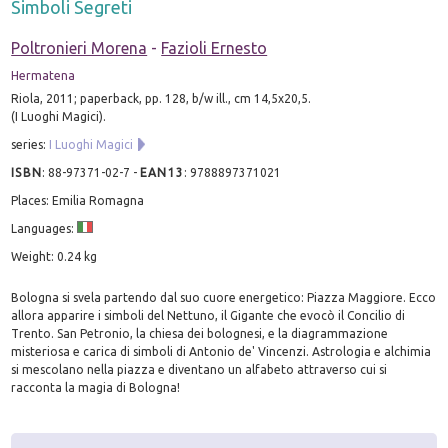
Simboli Segreti
Poltronieri Morena
-
Fazioli Ernesto
Hermatena
Riola, 2011; paperback, pp. 128, b/w ill., cm 14,5x20,5.
(I Luoghi Magici).
series:
I Luoghi Magici
ISBN
:
88-97371-02-7
-
EAN13
:
9788897371021
Places: Emilia Romagna
Languages:
Weight: 0.24 kg
Bologna si svela partendo dal suo cuore energetico: Piazza Maggiore. Ecco
allora apparire i simboli del Nettuno, il Gigante che evocò il Concilio di
Trento. San Petronio, la chiesa dei bolognesi, e la diagrammazione
misteriosa e carica di simboli di Antonio de' Vincenzi. Astrologia e alchimia
si mescolano nella piazza e diventano un alfabeto attraverso cui si
racconta la magia di Bologna!