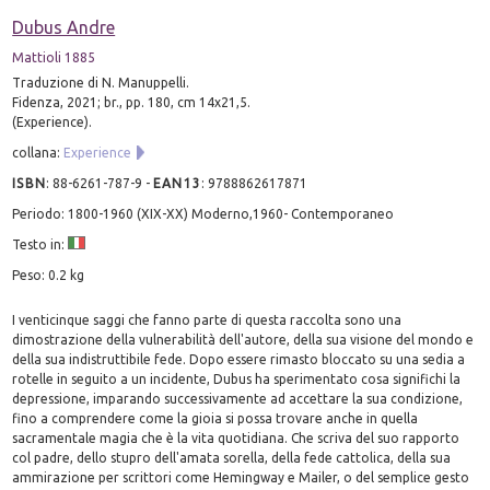
Dubus Andre
Mattioli 1885
Traduzione di N. Manuppelli.
Fidenza, 2021; br., pp. 180, cm 14x21,5.
(Experience).
collana:
Experience
ISBN
:
88-6261-787-9
-
EAN13
:
9788862617871
Periodo: 1800-1960 (XIX-XX) Moderno,1960- Contemporaneo
Testo in:
Peso: 0.2 kg
I venticinque saggi che fanno parte di questa raccolta sono una
dimostrazione della vulnerabilità dell'autore, della sua visione del mondo e
della sua indistruttibile fede. Dopo essere rimasto bloccato su una sedia a
rotelle in seguito a un incidente, Dubus ha sperimentato cosa significhi la
depressione, imparando successivamente ad accettare la sua condizione,
fino a comprendere come la gioia si possa trovare anche in quella
sacramentale magia che è la vita quotidiana. Che scriva del suo rapporto
col padre, dello stupro dell'amata sorella, della fede cattolica, della sua
ammirazione per scrittori come Hemingway e Mailer, o del semplice gesto