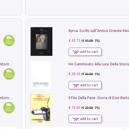
€ 42.75
(€
45.00
- 5%)
add to cart
Ruderi delle ville Romano Sabine nei dintorni di Poggio Mirteto. Illustrati dal dott.re prof.re cav.re Ercole Nardi regio ispettore degli scavi e monumenti. Anno 1885. Tavole e studio. Con 25 tavole fuori testo in cartella editoriale
€ 28.50
(€
30.00
- 5%)
add to cart
Ruderi delle ville Romano Sabine nei dintorni di Poggio Mirteto. Illustrati dal dott.re prof.re cav.re Ercole Nardi regio ispettore degli scavi e monumenti. Anno 1885
€ 19.00
(€
20.00
- 5%)
add to cart