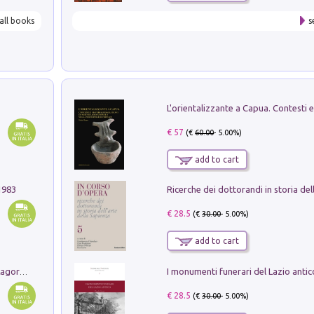
all books
s
€ 57
(€
60.00
- 5.00%)
add to cart
1983
€ 28.5
(€
30.00
- 5.00%)
add to cart
Pastori. Sguardi contemporanei tra il Lagorai e la pianura. Ediz. illustrata
€ 28.5
(€
30.00
- 5.00%)