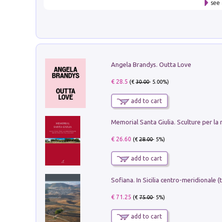
see 
Angela Brandys. Outta Love
€ 28.5
(€
30.00
- 5.00%)
add to cart
€ 26.60
(€
28.00
- 5%)
add to cart
€ 71.25
(€
75.00
- 5%)
add to cart