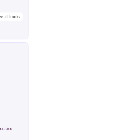
ee all books
La comparsa. Perché il partito democratico non è mai nato