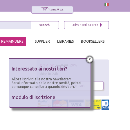
items: 0 pcs.
REMAINDERS
SUPPLIER
LIBRARIES
BOOKSELLERS
x
€ 24.00
€ 30.00
-20%
Interessato ai nostri libri?
ships in 24h
Allora iscriviti alla nostra newsletter!
Sarai informato delle nostre novità, potrai
add to cart
comunque cancellarti quando desideri.
modulo di iscrizione