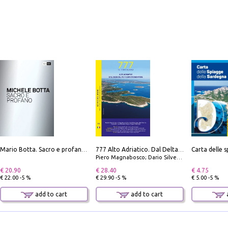
Mario Botta. Sacro e profano-Sacred and profane
777 Alto Adriatico. Dal Delta del Po a Capo Promontore. Con QR Code
Piero Magnabosco; Dario Silvestro; Marco Sbrizzi
€ 20.90
€ 28.40
€ 4.75
€ 22.00 -5 %
€ 29.90 -5 %
€ 5.00 -5 %
add to cart
add to cart
a