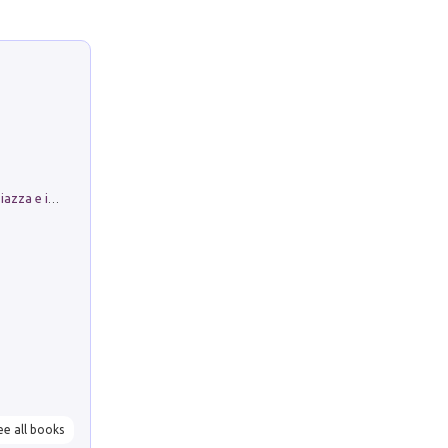
Luoghi Magici di Bologna. Vol. 1: la Piazza e i Suoi Simboli Segreti
ee all books