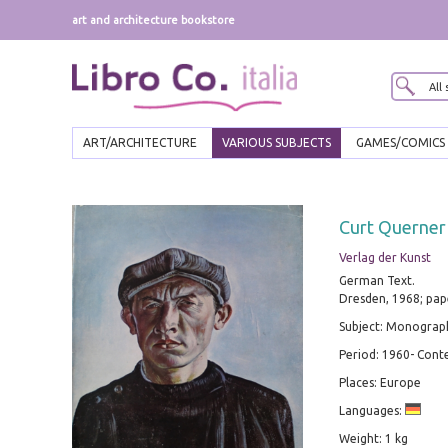
art and architecture bookstore
ART/ARCHITECTURE
VARIOUS SUBJECTS
GAMES/COMICS
Curt Querner
Verlag der Kunst
German Text.
Dresden, 1968; paper
Subject: Monograph
Period: 1960- Con
Places: Europe
Languages:
Weight: 1 kg