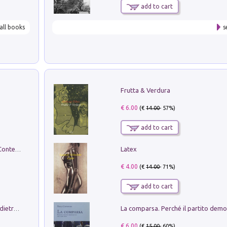
add to cart
all books
s
Frutta & Verdura
€ 6.00
(€
14.00
- 57%)
add to cart
Latex
in alto! Livello A1. Con CD-Audio. Con Contenuto digitale per accesso on line
€ 4.00
(€
14.00
- 71%)
add to cart
Conte e Mattarella. Sul palcoscenico e dietro le quinte del Quirinale. Un racconto sulle istituzioni
€ 6.00
(€
15.00
- 60%)