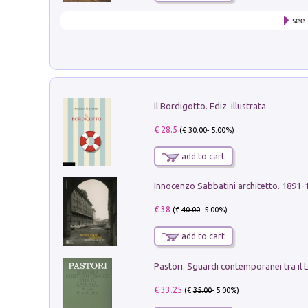
see 
Il Bordigotto. Ediz. illustrata
€ 28.5
(€
30.00
- 5.00%)
add to cart
Innocenzo Sabbatini architetto. 1891-
€ 38
(€
40.00
- 5.00%)
add to cart
€ 33.25
(€
35.00
- 5.00%)