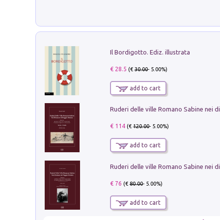
Il Bordigotto. Ediz. illustrata
€ 28.5
(€
30.00
- 5.00%)
add to cart
€ 114
(€
120.00
- 5.00%)
add to cart
€ 76
(€
80.00
- 5.00%)
add to cart