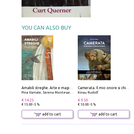
YOU CAN ALSO BUY
Amabili streghe. Arte e magie di Leonora Carrington e Remedios Varo
Camerata. Il mio onore si chiama fedeltà
Pina Varriale; Serena Montesarchio
Kinau Rudolf
€ 14.25
€ 9.50
€ 15.00 -5 %
€ 10.00 -5 %
add to cart
add to cart