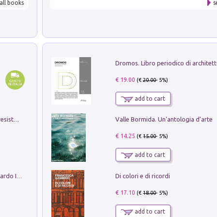
all books
s
€ 19.00
(€
20.00
- 5%)
add to cart
Valle Bormida. Un'antologia d'arte
Memorial Santa Giulia. Sculture per la resistenza Monchio di Palagano
€ 14.25
(€
15.00
- 5%)
add to cart
Di colori e di ricordi
Sofiana. In Sicilia centro-meridionale (tardo III-metà IX secolo d.C.): dall'agro-town tardo-imperiale al villaggio medio-bizantino. Nuova ediz.
€ 17.10
(€
18.00
- 5%)
add to cart