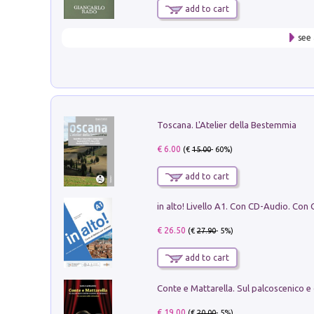
add to cart
see 
Toscana. L'Atelier della Bestemmia
€ 6.00
(€
15.00
- 60%)
add to cart
€ 26.50
(€
27.90
- 5%)
add to cart
€ 19.00
(€
20.00
- 5%)