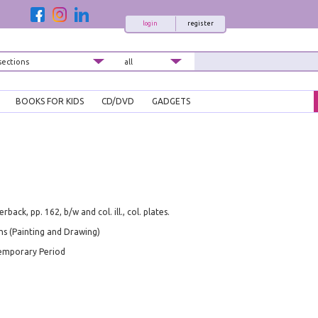
login
register
BOOKS FOR KIDS
CD/DVD
GADGETS
back, pp. 162, b/w and col. ill., col. plates.
s (Painting and Drawing)
temporary Period