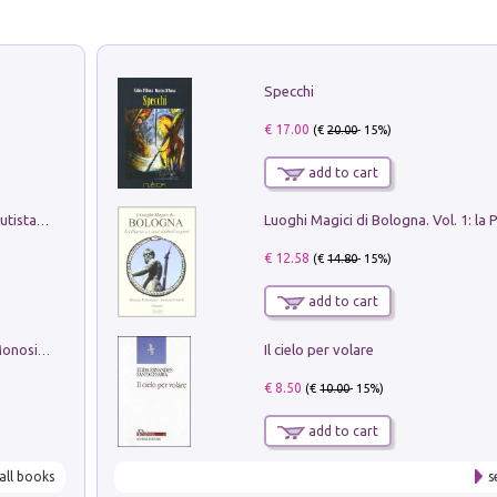
Specchi
€ 17.00
(€
20.00
- 15%)
add to cart
Pietro Bellotti Detto Canaletty. Un Vedutista Veneziano nella Francia dell'Ancien Régime
€ 12.58
(€
14.80
- 15%)
add to cart
Il cielo per volare
La seduzione del gusto con Pipero & Monosilio
€ 8.50
(€
10.00
- 15%)
add to cart
all books
s