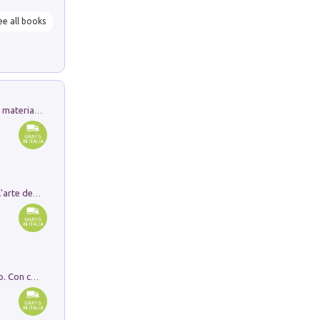
ee all books
L'orientalizzante a Capua. Contesti e materiali dagli scavi di Werner Johannowsky nella necropoli di Fornaci. Nuova ediz.
Ricerche dei dottorandi in storia dell'arte della Sapienza
I monumenti funerari del Lazio antico. Con cartella con tavole