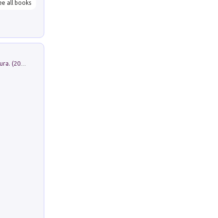
ee all books
Dromos. Libro periodico di architettura. (2026). Vol. 15: Post-model