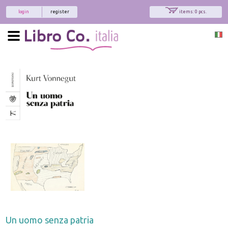
login
register
items: 0 pcs.
Un uomo senza patria