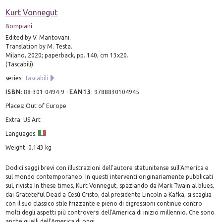
Kurt Vonnegut
Bompiani
Edited by V. Mantovani.
Translation by M. Testa.
Milano, 2020; paperback, pp. 140, cm 13x20.
(Tascabili).
series:
Tascabili
ISBN
:
88-301-0494-9
-
EAN13
:
9788830104945
Places: Out of Europe
Extra: US Art
Languages:
Weight: 0.143 kg
Dodici saggi brevi con illustrazioni dell'autore statunitense sull'America e
sul mondo contemporaneo. In questi interventi originariamente pubblicati
sul, rivista In these times, Kurt Vonnegut, spaziando da Mark Twain al blues,
dai Grateteful Dead a Cesù Cristo, dal presidente Lincoln a Kafka, si scaglia
con il suo classico stile frizzante e pieno di digressioni continue contro
molti degli aspetti più controversi dell'America di inizio millennio. Che sono
anche quelli dell'America di oggi.