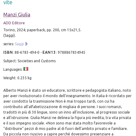
vite
Manzi Giulia
ADD Editore
Torino, 2024; paperback, pp. 200, cm 15x21,5.
(Saggi).
series:
Saggi
ISBN
:
88-6783-494-0
-
EAN13
:
9788867834945
Subject: Societies and Customs
Languages:
Weight: 0.235 kg
Alberto Manzi è stato un educatore, scrittore e pedagogista italiano, noto
per aver rivoluzionato il mondo dell'insegnamento. In Italia è ricordato per
aver condotto la trasmissione Non è mai troppo tardi, con cui ha
contribuito all'alfabetizzazione di migliaia di persone. I suoi romanzi,
tradotti in più di 30 lingue, sono un inno all'inclusione, al progresso sociale
e all'istruzione. Giulia Manzi ne delinea la figura più inedita, tra vita privata
e il suo impegno sociale. «Non sono mai stata molto favorevole a
"distribuire" pezzi di mio padre al di fuori dell'ambito privato e familiare.
Da piccola non riuscivo a capire perché dovessimo presenziare a