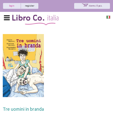
login
register
items: 0 pcs.
Tre uomini in branda