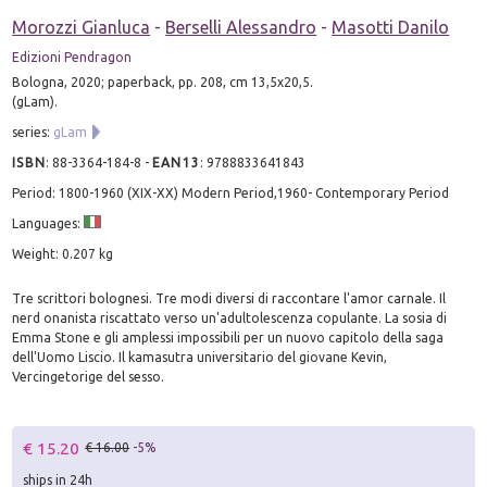
Morozzi Gianluca
-
Berselli Alessandro
-
Masotti Danilo
Edizioni Pendragon
Bologna, 2020; paperback, pp. 208, cm 13,5x20,5.
(gLam).
series:
gLam
ISBN
:
88-3364-184-8
-
EAN13
:
9788833641843
Period: 1800-1960 (XIX-XX) Modern Period,1960- Contemporary Period
Languages:
Weight: 0.207 kg
Tre scrittori bolognesi. Tre modi diversi di raccontare l'amor carnale. Il
nerd onanista riscattato verso un'adultolescenza copulante. La sosia di
Emma Stone e gli amplessi impossibili per un nuovo capitolo della saga
dell'Uomo Liscio. Il kamasutra universitario del giovane Kevin,
Vercingetorige del sesso.
€ 15.20
€ 16.00
-5%
ships in 24h