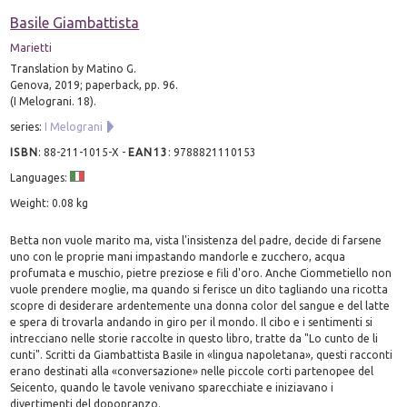
Basile Giambattista
Marietti
Translation by Matino G.
Genova, 2019; paperback, pp. 96.
(I Melograni. 18).
series:
I Melograni
ISBN
:
88-211-1015-X
-
EAN13
:
9788821110153
Languages:
Weight: 0.08 kg
Betta non vuole marito ma, vista l'insistenza del padre, decide di farsene
uno con le proprie mani impastando mandorle e zucchero, acqua
profumata e muschio, pietre preziose e fili d'oro. Anche Ciommetiello non
vuole prendere moglie, ma quando si ferisce un dito tagliando una ricotta
scopre di desiderare ardentemente una donna color del sangue e del latte
e spera di trovarla andando in giro per il mondo. Il cibo e i sentimenti si
intrecciano nelle storie raccolte in questo libro, tratte da "Lo cunto de li
cunti". Scritti da Giambattista Basile in «lingua napoletana», questi racconti
erano destinati alla «conversazione» nelle piccole corti partenopee del
Seicento, quando le tavole venivano sparecchiate e iniziavano i
divertimenti del dopopranzo.