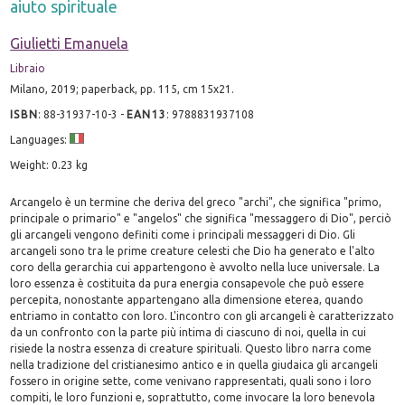
aiuto spirituale
Giulietti Emanuela
Libraio
Milano, 2019; paperback, pp. 115, cm 15x21.
ISBN
:
88-31937-10-3
-
EAN13
:
9788831937108
Languages:
Weight: 0.23 kg
Arcangelo è un termine che deriva del greco "archi", che significa "primo,
principale o primario" e "angelos" che significa "messaggero di Dio", perciò
gli arcangeli vengono definiti come i principali messaggeri di Dio. Gli
arcangeli sono tra le prime creature celesti che Dio ha generato e l'alto
coro della gerarchia cui appartengono è avvolto nella luce universale. La
loro essenza è costituita da pura energia consapevole che può essere
percepita, nonostante appartengano alla dimensione eterea, quando
entriamo in contatto con loro. L'incontro con gli arcangeli è caratterizzato
da un confronto con la parte più intima di ciascuno di noi, quella in cui
risiede la nostra essenza di creature spirituali. Questo libro narra come
nella tradizione del cristianesimo antico e in quella giudaica gli arcangeli
fossero in origine sette, come venivano rappresentati, quali sono i loro
compiti, le loro funzioni e, soprattutto, come invocare la loro benevola