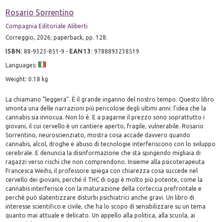
Rosario Sorrentino
Compagnia Editoriale Aliberti
Correggio, 2026; paperback, pp. 128.
ISBN
:
88-9323-851-9
-
EAN13
:
9788893238519
Languages:
Weight: 0.18 kg
La chiamano "leggera". È il grande inganno del nostro tempo. Questo libro
smonta una delle narrazioni più pericolose degli ultimi anni: l'idea che la
cannabis sia innocua. Non lo è. E a pagarne il prezzo sono soprattutto i
giovani, il cui cervello è un cantiere aperto, fragile, vulnerabile. Rosario
Sorrentino, neuroscienziato, mostra cosa accade davvero quando
cannabis, alcol, droghe e abuso di tecnologie interferiscono con lo sviluppo
cerebrale. E denuncia la disinformazione che sta spingendo migliaia di
ragazzi verso rischi che non comprendono. Insieme alla psicoterapeuta
Francesca Weihs, il professore spiega con chiarezza cosa succede nel
cervello dei giovani, perché il THC di oggi è molto più potente, come la
cannabis interferisce con la maturazione della corteccia prefrontale e
perché può slatentizzare disturbi psichiatrici anche gravi. Un libro di
interesse scientifico e civile, che ha lo scopo di sensibilizzare su un tema
quanto mai attuale e delicato. Un appello alla politica, alla scuola, ai