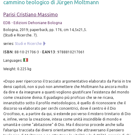
cammino teologico di Jürgen Moltmann
Parisi Cristiano Massimo
EDB - Edizioni Dehoniane Bologna
Bologna, 2019; paperback, pp. 176, cm 14,5x21,5.
(Studi e Ricerche. 7).
series:
Studi e Ricerche
ISBN
:
88-10-21706-3
-
EAN13
:
9788810217061
Languages:
Weight: 0.225 kg
«Dopo aver ripercorso il tracciato argomentativo elaborato da Parisi in tre
densi capitoli, non si può non ammettere che Moltmann ha ancora molto
da dire e da insegnare a quanti vogliono giustificare l'esistenza del mondo
come creazione divina. Il guadagno più proficuo che se ne ricava,
innanzitutto sotto il profilo metodologico, è quello di riconoscere che il
discorso va elaborato per cerchi concentrici, dove il centro è il Dio
Crocifisso, e, a partire da qui, si estende poi verso il mistero trinitario di Dio
e, infine, verso la creazione, intesa come unità inscindibile di mondo e
umanità e come "abitazione" di Dio. Ma il discorso procede anche sulla
falsariga tracciata dai diversi orientamenti che attraversano il pensiero