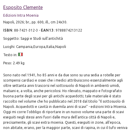
Esposito Clemente
Edizioni Intra Moenia
Napoli, 2026; br., pp. 600, ill., cm 24x30.
ISBN
:
88-7421-312-3
-
EAN13
:
9788874213122
Soggetto: Saggi e Studi sull'antichità
Luoghi: Campania,Europa,Italia,Napoli
Testo in:
Peso: 2.49 kg
Sono nato nel 1941, ho 85 anni e da due sono su una sedia a rotelle per
scompensi cardiaci e ossei che i medici attribuiscono essenzialmente agli
oltre settanta anni trascorsi nel sottosuolo di Napoli in ambienti umidi,
malsani e, a volta, anche pericolosi. Ho rilevato, mappato e fotografato
buona parte degli scavi per gli antichi acquedotti; tale materiale è stato
raccolto nel volume che ho pubblicato nel 2018 dal titolo "Il sottosuolo di
Napoli. Acquedotti e cavità in duemila anni di scavi" - edizioni Intra Moenia.
Oggi mi corre l'obbligo di riportare in un nuovo volume una parte di scavi
eseguiti negli stessi anni fuori dalle mura dell'antica città di Napoli e,
precisamente, gli scavi extra moenia. Questi, eseguiti in zone, all'epoca,
non abitate, erano, per la maggior parte, scavi di rapina, in cui il tufo veniva