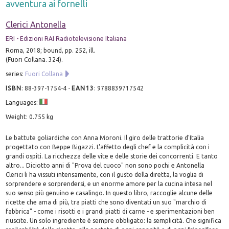
avventura ai fornelli
Clerici Antonella
ERI - Edizioni RAI Radiotelevisione Italiana
Roma, 2018; bound, pp. 252, ill.
(Fuori Collana. 324).
series:
Fuori Collana
ISBN
:
88-397-1754-4
-
EAN13
:
9788839717542
Languages:
Weight: 0.755 kg
Le battute goliardiche con Anna Moroni. Il giro delle trattorie d'Italia
progettato con Beppe Bigazzi. L'affetto degli chef e la complicità con i
grandi ospiti. La ricchezza delle vite e delle storie dei concorrenti. E tanto
altro... Diciotto anni di "Prova del cuoco" non sono pochi e Antonella
Clerici li ha vissuti intensamente, con il gusto della diretta, la voglia di
sorprendere e sorprendersi, e un enorme amore per la cucina intesa nel
suo senso più genuino e casalingo. In questo libro, raccoglie alcune delle
ricette che ama di più, tra piatti che sono diventati un suo "marchio di
fabbrica" - come i risotti e i grandi piatti di carne - e sperimentazioni ben
riuscite. Un solo ingrediente è sempre obbligato: la semplicità. Che significa