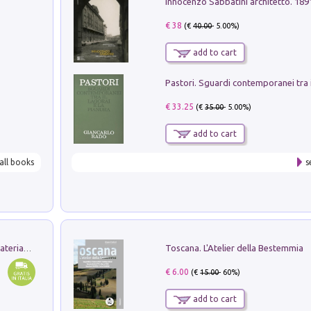
Innocenzo Sabbatini architetto. 18
€ 38
(€
40.00
- 5.00%)
add to cart
€ 33.25
(€
35.00
- 5.00%)
add to cart
all books
s
Toscana. L'Atelier della Bestemmia
L'orientalizzante a Capua. Contesti e materiali dagli scavi di Werner Johannowsky nella necropoli di Fornaci. Nuova ediz.
€ 6.00
(€
15.00
- 60%)
add to cart