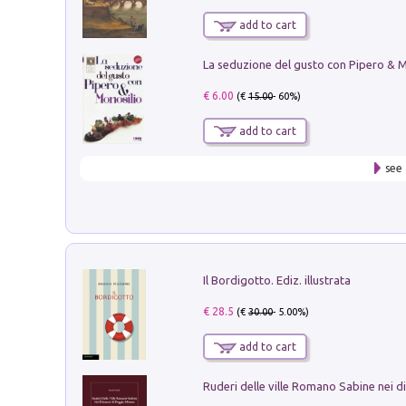
add to cart
€ 6.00
(€
15.00
- 60%)
add to cart
see 
Il Bordigotto. Ediz. illustrata
€ 28.5
(€
30.00
- 5.00%)
add to cart