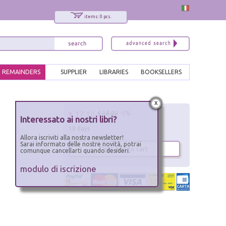
items: 0 pcs.
REMAINDERS
SUPPLIER
LIBRARIES
BOOKSELLERS
x
€ 17.10
€ 18.00
-5%
Interessato ai nostri libri?
10 days
Allora iscriviti alla nostra newsletter!
Sarai informato delle nostre novità, potrai
add to cart
comunque cancellarti quando desideri.
modulo di iscrizione