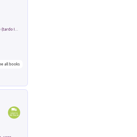
Sofiana. In Sicilia centro-meridionale (tardo III-metà IX secolo d.C.): dall'agro-town tardo-imperiale al villaggio medio-bizantino. Nuova ediz.
ee all books