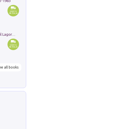
91-1983
Pastori. Sguardi contemporanei tra il Lagorai e la pianura. Ediz. illustrata
ee all books