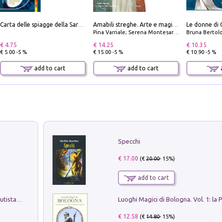
Le donne di 
Carta delle spiagge della Sardegna. Con custodia
Amabili streghe. Arte e magie di Leonora Carrington e Remedios Varo
Pina Varriale; Serena Montesarchio
Bruna Bertol
€ 4.75
€ 14.25
€ 10.35
€ 5.00 -5 %
€ 15.00 -5 %
€ 10.90 -5 %
add to cart
add to cart
a
Specchi
€ 17.00
(€
20.00
- 15%)
add to cart
Pietro Bellotti Detto Canaletty. Un Vedutista Veneziano nella Francia dell'Ancien Régime
€ 12.58
(€
14.80
- 15%)