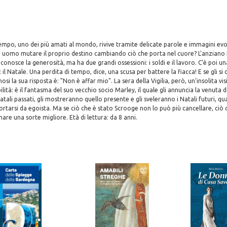
empo, uno dei più amati al mondo, rivive tramite delicate parole e immagini evo
n uomo mutare il proprio destino cambiando ciò che porta nel cuore? L'anzian
conosce la generosità, ma ha due grandi ossessioni: i soldi e il lavoro. C'è poi u
il Natale. Una perdita di tempo, dice, una scusa per battere la fiacca! E se gli si
osi la sua risposta è: "Non è affar mio". La sera della Vigilia, però, un'insolita vis
lità: è il fantasma del suo vecchio socio Marley, il quale gli annuncia la venuta di 
atali passati, gli mostreranno quello presente e gli sveleranno i Natali futuri, q
tarsi da egoista. Ma se ciò che è stato Scrooge non lo può più cancellare, ciò 
are una sorte migliore. Età di lettura: da 8 anni.