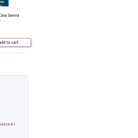
Casa Savoia
o
dd to cart
Luoghi Magici di Bologna. Vol. 1: la Piazza e i Suoi Simboli Segreti