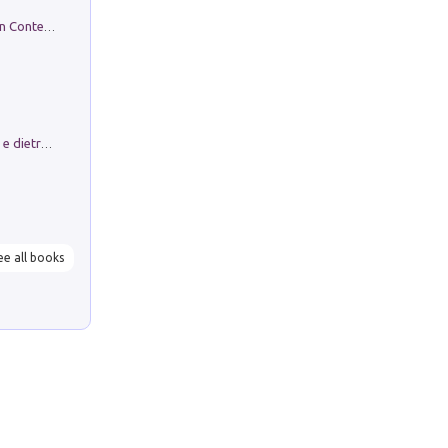
in alto! Livello A1. Con CD-Audio. Con Contenuto digitale per accesso on line
Conte e Mattarella. Sul palcoscenico e dietro le quinte del Quirinale. Un racconto sulle istituzioni
ee all books