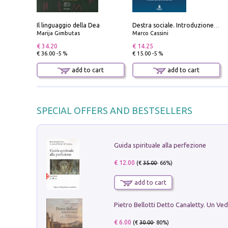
Il linguaggio della Dea
Destra sociale. Introduzione alla «terza via», tra identità, comunità e alternativa al sistema
Marija Gimbutas
Marco Cassini
€ 34.20
€ 14.25
€ 36.00 -5 %
€ 15.00 -5 %
add to cart
add to cart
SPECIAL OFFERS AND BESTSELLERS
Guida spirituale alla perfezione
€ 12.00
(€
35.00
- 66%)
add to cart
€ 6.00
(€
30.00
- 80%)