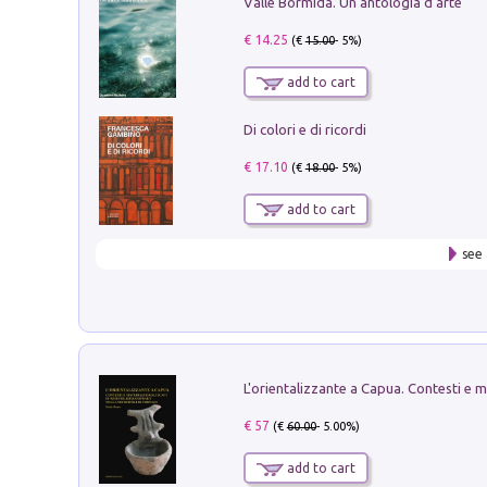
Valle Bormida. Un'antologia d'arte
€ 14.25
(€
15.00
- 5%)
add to cart
Di colori e di ricordi
€ 17.10
(€
18.00
- 5%)
add to cart
see 
€ 57
(€
60.00
- 5.00%)
add to cart