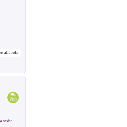
ee all books
Memorial Santa Giulia. Sculture per la resistenza Monchio di Palagano