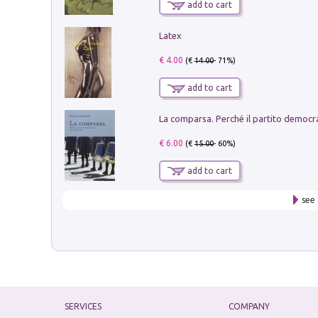
add to cart
Latex
€ 4.00
(€
14.00
- 71%)
add to cart
€ 6.00
(€
15.00
- 60%)
add to cart
see 
SERVICES
COMPANY