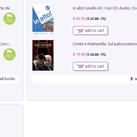
Ricerche dei dottorandi in storia dell'arte della Sapienza
€ 26.50
(€
27.90
- 5%)
add to cart
I monumenti funerari del Lazio antico. Con cartella con tavole
€ 19.00
(€
20.00
- 5%)
add to cart
all books
s