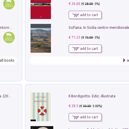
€ 26.60
(€
28.00
- 5%)
add to cart
Ruderi delle ville Romano Sabine nei dintorni di Poggio Mirteto. Illustrati dal dott.re prof.re cav.re Ercole Nardi regio ispettore degli scavi e monumenti. Anno 1885
€ 71.25
(€
75.00
- 5%)
add to cart
all books
s
Il Bordigotto. Ediz. illustrata
Dromos. Libro periodico di architettura. (2026). Vol. 15: Post-model
€ 28.5
(€
30.00
- 5.00%)
add to cart