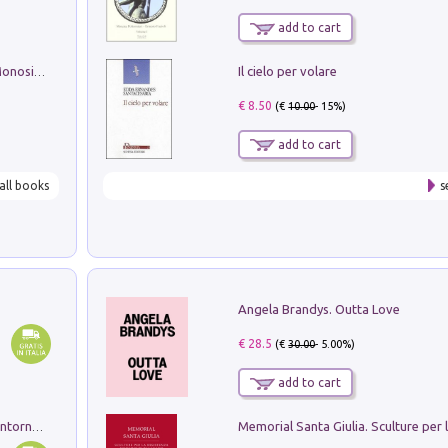
add to cart
Il cielo per volare
La seduzione del gusto con Pipero & Monosilio
€ 8.50
(€
10.00
- 15%)
add to cart
all books
s
Angela Brandys. Outta Love
€ 28.5
(€
30.00
- 5.00%)
add to cart
Ruderi delle ville Romano Sabine nei dintorni di Poggio Mirteto. Illustrati dal dott.re prof.re cav.re Ercole Nardi regio ispettore degli scavi e monumenti. Anno 1885. Tavole e studio. Con 25 tavole fuori testo in cartella editoriale