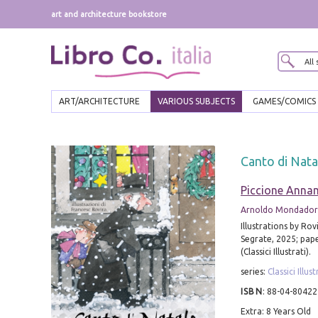
art and architecture bookstore
ART/ARCHITECTURE
VARIOUS SUBJECTS
GAMES/COMICS
Canto di Nata
Piccione Anna
Arnoldo Mondadori
Illustrations by Rovi
Segrate, 2025; pape
(Classici Illustrati).
series:
Classici Illust
ISBN
:
88-04-80422
Extra: 8 Years Old