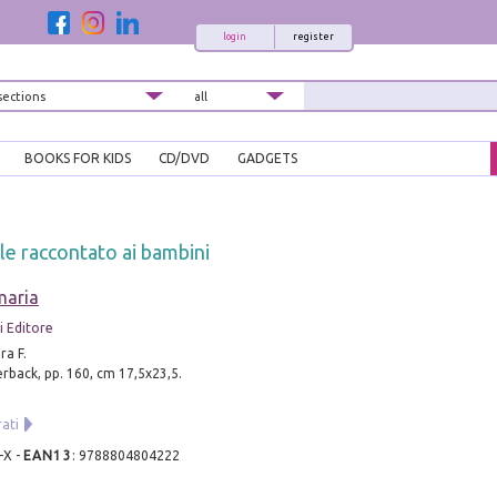
login
register
BOOKS FOR KIDS
CD/DVD
GADGETS
le raccontato ai bambini
maria
 Editore
ra F.
rback, pp. 160, cm 17,5x23,5.
rati
-X
-
EAN13
:
9788804804222