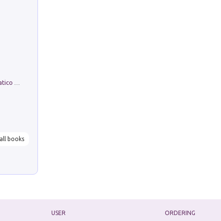
La comparsa. Perché il partito democratico non è mai nato
all books
USER
ORDERING