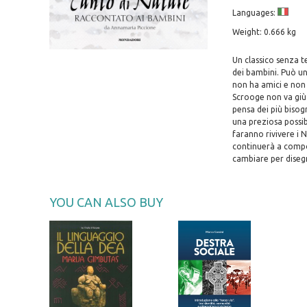
Languages:
Weight: 0.666 kg
Un classico senza t
dei bambini. Può u
non ha amici e non 
Scrooge non va giù: 
pensa dei più bisogn
una preziosa possibi
faranno rivivere i N
continuerà a compor
cambiare per disegn
YOU CAN ALSO BUY