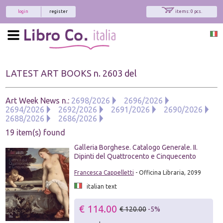
login
register
items: 0 pcs.
LATEST ART BOOKS n. 2603 del
Art Week News n.:
2698/2026
2696/2026
2694/2026
2692/2026
2691/2026
2690/2026
2688/2026
2686/2026
19 item(s) found
Galleria Borghese. Catalogo Generale. II.
Dipinti del Quattrocento e Cinquecento
Francesca Cappelletti
- Officina Libraria, 2099
italian text
€ 114.00
€ 120.00
-5%