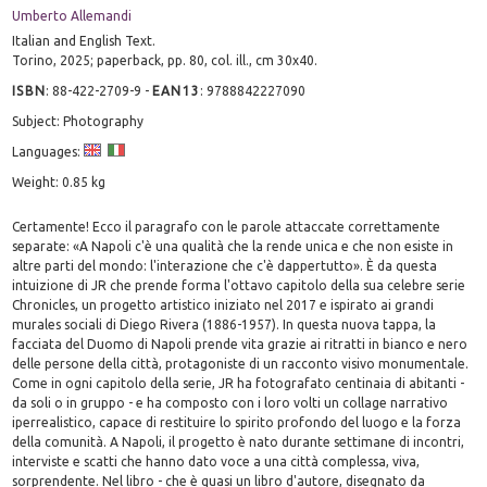
Umberto Allemandi
Italian and English Text.
Torino, 2025; paperback, pp. 80, col. ill., cm 30x40.
ISBN
:
88-422-2709-9
-
EAN13
:
9788842227090
Subject: Photography
Languages:
Weight: 0.85 kg
Certamente! Ecco il paragrafo con le parole attaccate correttamente
separate: «A Napoli c'è una qualità che la rende unica e che non esiste in
altre parti del mondo: l'interazione che c'è dappertutto». È da questa
intuizione di JR che prende forma l'ottavo capitolo della sua celebre serie
Chronicles, un progetto artistico iniziato nel 2017 e ispirato ai grandi
murales sociali di Diego Rivera (1886-1957). In questa nuova tappa, la
facciata del Duomo di Napoli prende vita grazie ai ritratti in bianco e nero
delle persone della città, protagoniste di un racconto visivo monumentale.
Come in ogni capitolo della serie, JR ha fotografato centinaia di abitanti -
da soli o in gruppo - e ha composto con i loro volti un collage narrativo
iperrealistico, capace di restituire lo spirito profondo del luogo e la forza
della comunità. A Napoli, il progetto è nato durante settimane di incontri,
interviste e scatti che hanno dato voce a una città complessa, viva,
sorprendente. Nel libro - che è quasi un libro d'autore, disegnato da