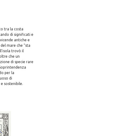
o tra la costa
ndo di significati e
 vicende antiche e
a del mare che "sta
'isola trovò il
oltre che un
zione di specie rare
a Soprintendenza
do per la
tuoso di
e sostenibile.