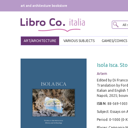
art and architecture bookstore
ART/ARCHITECTURE
VARIOUS SUBJECTS
GAMES/COMICS
Isola Isca. St
Artem
Edited by Di Franco
Translation by For
Italian and English 
Napoli, 2025; bound,
ISBN
:
88-569-1003
Subject: Essays on 
Period: 0-1000 (0-X
Places: Campania,N