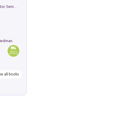
Genio ed epidemia. La storia del dottor Semmelweis, il Salvatore delle Madri
riedman.
ee all books