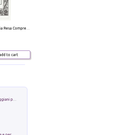
La Massoneria Resa Comprensibile ai Suoi Adepti. Vol. 3: il Maestro.
dd to cart
La Porta Filosofica di Claudio Parmiggiani per il Sacro Eremo di Camaldoli
Obbedisco. Garibaldi Eroe per Scelta e per Destino