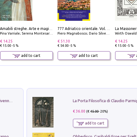
Amabili streghe. Arte e magie di Leonora Carrington e Remedios Varo
777 Adriatico orientale. Vol. 2: Costa della Dalmazia da Zara a Molunat, Isole della Dalmazia Meridionale e Montenegro
Pina Varriale; Serena Montesarchio
Piero Magnabosco; Dario Silvestro; Marco Sbrizzi
Wirth Oswald
€ 14.25
€ 51.30
€ 14.25
€ 15.00 -5 %
€ 54.00 -5 %
€ 15.00 -5 %
add to cart
add to cart
a
Get the led out. Come i Led Zeppelin divennero la più grande band del mondo
€ 36.00
(€
45.00
- 20%)
add to cart
Con questa faccia qui. Le canzoni che hanno fatto la storia di Ligabue