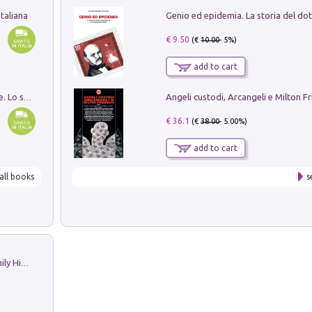
taliana
€ 9.50
(€
10.00
- 5%)
add to cart
Angeli custodi, Arcangeli e Milton F
Santissima Trinità e divina proporzione. Lo studio della proporzione nell'arte come ricerca del mistero trinitario
€ 36.1
(€
38.00
- 5.00%)
add to cart
all books
s
The Nicolas. Restoration Tales in a Family History