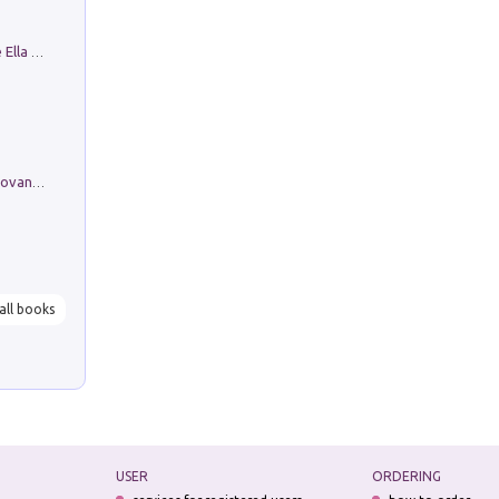
Fortunate Objects. Selections from the Ella Fontanals-Cisneros Collection. Objetos Afortunados. Selección de la Colección Ella Fontanals-Cisneros
Firenze nell'Ottocento nei disegni di Giovanni Ferruccio Moro (1859­1948)
all books
USER
ORDERING