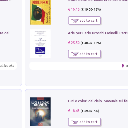
€ 16.15
(€
19.00
- 15%)
add to cart
Klose dell'altro mondo. Miro il pescatore del goal
€ 25.50
(€
30.00
- 15%)
add to cart
all books
s
€ 18.43
(€
19.40
- 5%)
add to cart