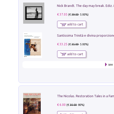
Nick Brandt. The day may break. Ediz. i
€ 37.05
(€
39.00
- 5.00%)
add to cart
€ 33.25
(€
35.00
- 5.00%)
add to cart
see 
€ 6.00
(€
30.00
- 80%)