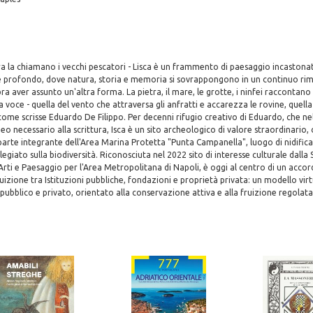
a la chiamano i vecchi pescatori - Lisca è un frammento di paesaggio incastonat
e profondo, dove natura, storia e memoria si sovrappongono in un continuo rima
a aver assunto un'altra forma. La pietra, il mare, le grotte, i ninfei raccontano
a voce - quella del vento che attraversa gli anfratti e accarezza le rovine, quell
ome scrisse Eduardo De Filippo. Per decenni rifugio creativo di Eduardo, che nell
eo necessario alla scrittura, Isca è un sito archeologico di valore straordinario, 
arte integrante dell'Area Marina Protetta "Punta Campanella", luogo di nidifica
legiato sulla biodiversità. Riconosciuta nel 2022 sito di interesse culturale dall
Arti e Paesaggio per l'Area Metropolitana di Napoli, è oggi al centro di un accor
uizione tra Istituzioni pubbliche, fondazioni e proprietà privata: un modello vir
pubblico e privato, orientato alla conservazione attiva e alla fruizione regolata 