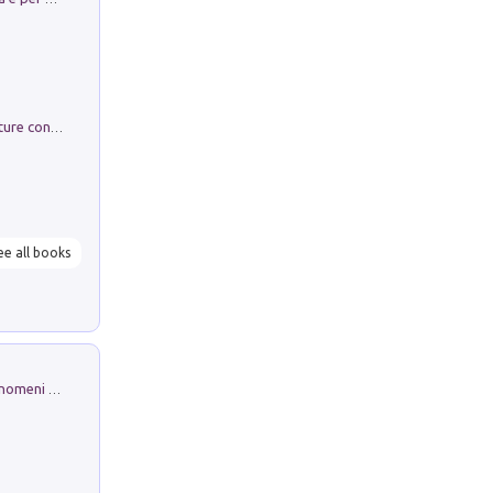
Arie per Carlo Broschi Farinelli. Partiture con riduzione per clavicembalo (o pianoforte). Seconda serie. Vol. 5
ee all books
Luci e colori del cielo. Manuale sui fenomeni ottici che si verificano in atmosfera, nella scienza e nella storia: come osservarli e fotografarli