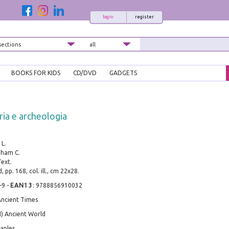
login
register
BOOKS FOR KIDS
CD/DVD
GADGETS
oria e archeologia
 L.
dham C.
Text.
 pp. 168, col. ill., cm 22x28.
-9
-
EAN13
:
9788856910032
Ancient Times
I) Ancient World
aples