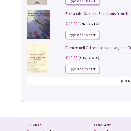
add to cart
€ 12.00
(€
42.00
- 71%)
add to cart
€ 12.00
(€
35.00
- 66%)
add to cart
see 
SERVICES
COMPANY