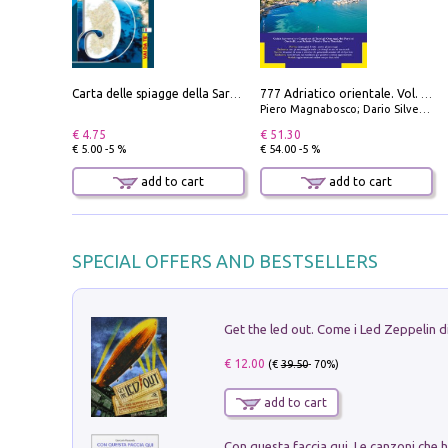
Carta delle spiagge della Sardegna. Con custodia
777 Adriatico orientale. Vol. 1: Istria, Costa della Dalmazia da Smrika a Zara, Isole del Quarnaro, Pag, Arcipelaghi di Zara, Sibenico e Incoronate
Piero Magnabosco; Dario Silvestro; Marco Sbrizzi
€ 4.75
€ 51.30
€ 5.00 -5 %
€ 54.00 -5 %
add to cart
add to cart
SPECIAL OFFERS AND BESTSELLERS
€ 12.00
(€
39.50
- 70%)
add to cart