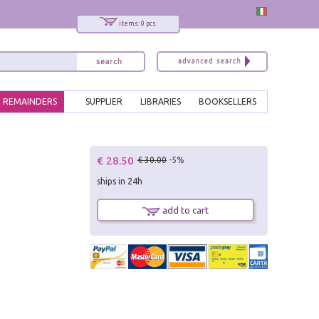
items: 0 pcs.
REMAINDERS
SUPPLIER
LIBRARIES
BOOKSELLERS
x
€ 28.50
€ 30.00
-5%
Interessato ai nostri libri?
ships in 24h
Allora iscriviti alla nostra newsletter!
Sarai informato delle nostre novità, potrai
add to cart
comunque cancellarti quando desideri.
modulo di iscrizione