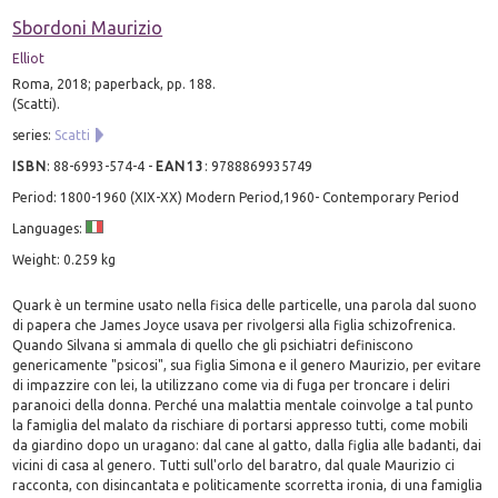
Sbordoni Maurizio
Elliot
Roma, 2018; paperback, pp. 188.
(Scatti).
series:
Scatti
ISBN
:
88-6993-574-4
-
EAN13
:
9788869935749
Period: 1800-1960 (XIX-XX) Modern Period,1960- Contemporary Period
Languages:
Weight: 0.259 kg
Quark è un termine usato nella fisica delle particelle, una parola dal suono
di papera che James Joyce usava per rivolgersi alla figlia schizofrenica.
Quando Silvana si ammala di quello che gli psichiatri definiscono
genericamente "psicosi", sua figlia Simona e il genero Maurizio, per evitare
di impazzire con lei, la utilizzano come via di fuga per troncare i deliri
paranoici della donna. Perché una malattia mentale coinvolge a tal punto
la famiglia del malato da rischiare di portarsi appresso tutti, come mobili
da giardino dopo un uragano: dal cane al gatto, dalla figlia alle badanti, dai
vicini di casa al genero. Tutti sull'orlo del baratro, dal quale Maurizio ci
racconta, con disincantata e politicamente scorretta ironia, di una famiglia