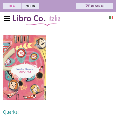
login
register
items: 0 pcs.
Quarks!