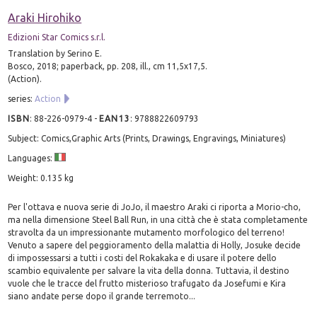
Araki Hirohiko
Edizioni Star Comics s.r.l.
Translation by Serino E.
Bosco, 2018; paperback, pp. 208, ill., cm 11,5x17,5.
(Action).
series:
Action
ISBN
:
88-226-0979-4
-
EAN13
:
9788822609793
Subject: Comics,Graphic Arts (Prints, Drawings, Engravings, Miniatures)
Languages:
Weight: 0.135 kg
Per l'ottava e nuova serie di JoJo, il maestro Araki ci riporta a Morio-cho,
ma nella dimensione Steel Ball Run, in una città che è stata completamente
stravolta da un impressionante mutamento morfologico del terreno!
Venuto a sapere del peggioramento della malattia di Holly, Josuke decide
di impossessarsi a tutti i costi del Rokakaka e di usare il potere dello
scambio equivalente per salvare la vita della donna. Tuttavia, il destino
vuole che le tracce del frutto misterioso trafugato da Josefumi e Kira
siano andate perse dopo il grande terremoto...