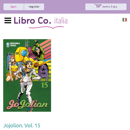
login
register
items: 0 pcs.
Jojolion. Vol. 15