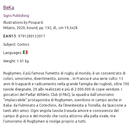
BeKa
Signs Publishing
Illustrations by Poupard.
Milano, 2020; bound, pp. 192, ill., cm 19,5x28.
EAN13
:
9791280132017
Subject: Comics
Languages:
Weight: 1.01 kg
Rugbymen, il più famoso fumetto di rugby al mondo, è un concentrato di
colori, umorismo, divertimento, azione... In Francia è una serie culto: 15
anni di traguardi e radicamento nella grande famiglia dei rugbisti, oltre 700
tavole disegnate, 20 albi realizzati e più di 2.000.000 di copie vendute. I
giocatori del Paillar Athletic Club (il PAC), la squadra dall'umorismo
"implaccabile" protagonista di Rugbymen, scendono in campo anche in
Italia: da Fulminato a Cotechino, da l'Anestesista a Tonsilla, da Spaccone a
tanti altri amici. Ogni singola tavola trasuda amore e conoscenza del
campo di gioco e del mondo che ruota attorno alla palla ovale, ma
l'umorismo di Rugbymen si rivolge proprio a tutti.