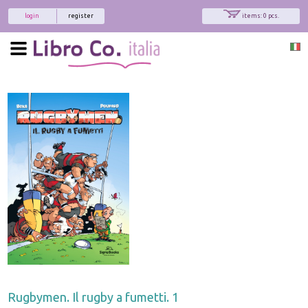
login
register
items: 0 pcs.
Rugbymen. Il rugby a fumetti. 1