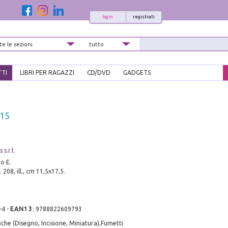
login
registrati
TTI
LIBRI PER RAGAZZI
CD/DVD
GADGETS
 15
s.r.l.
o E.
 208, ill., cm 11,5x17,5.
-4
-
EAN13
:
9788822609793
iche (Disegno, Incisione, Miniatura),Fumetti