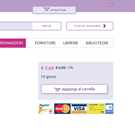
articoli: 0 pz.
REMAINDERS
FORNITORE
LIBRERIE
BIBLIOTECHE
x
€ 5.60
€ 5.90
-5%
Interessato ai nostri libri?
10 giorni
Allora iscriviti alla nostra newsletter!
Sarai informato delle nostre novità, potrai
aggiungi al carrello
comunque cancellarti quando desideri.
modulo di iscrizione