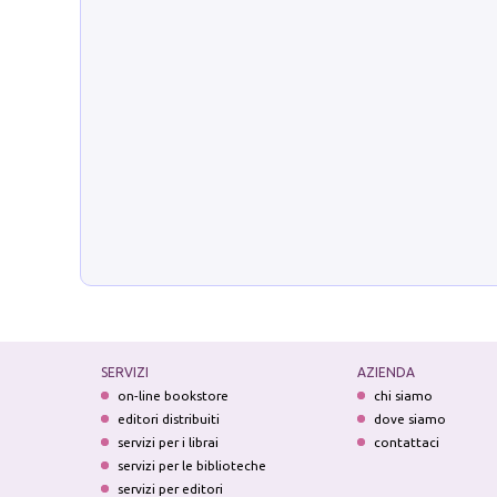
SERVIZI
AZIENDA
on-line bookstore
chi siamo
editori distribuiti
dove siamo
servizi per i librai
contattaci
servizi per le biblioteche
servizi per editori