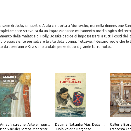
a serie di JoJo, il maestro Araki ci riporta a Morio-cho, ma nella dimensione Stee
completamente stravolta da un impressionante mutamento morfologico del terr
mento della malattia di Holly, Josuke decide di impossessarsi a tutti i costi del 
bio equivalente per salvare la vita della donna. Tuttavia, il destino vuole che le 
to da Josefumi e Kira siano andate perse dopo il grande terremoto...
Amabili streghe. Arte e magie di Leonora Carrington e Remedios Varo
Decima flottiglia Mas. Dalle origini all'armistizio
Pina Varriale; Serena Montesarchio
Junio Valerio Borghese
Francesca Cap