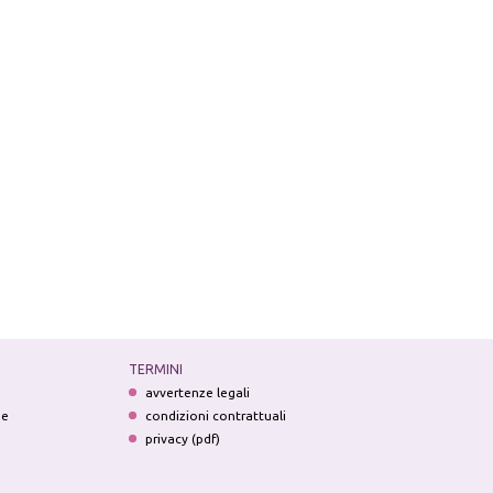
TERMINI
avvertenze legali
ne
condizioni contrattuali
privacy (pdf)