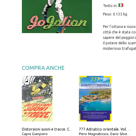
Testo in:
Peso: 0.135 kg
Per l'ottava e nuov
città che è stata 
sapere del peggiora
il potere dello scam
misterioso trafuga
COMPRA ANCHE
Distorsioni suoni e tracce. Columns, storie e playlist dalla scena hardcore punk italiana degli anni '90
777 Adriatico orientale. Vol. 1: Istria, Costa della Dalmazia da Smrika a Zara, Isole del Quarnaro, Pag, Arcipelaghi di Zara, Sibenico e Incoronate
Capra Gianpiero
Piero Magnabosco; Dario Silvestro; Marco Sbrizzi