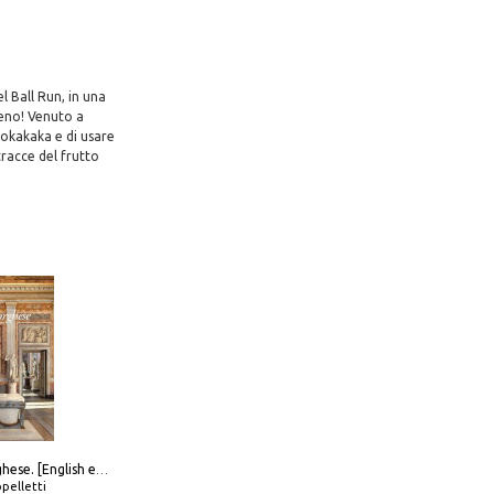
l Ball Run, in una
eno! Venuto a
Rokakaka e di usare
tracce del frutto
Galleria Borghese. [English edition]
pelletti