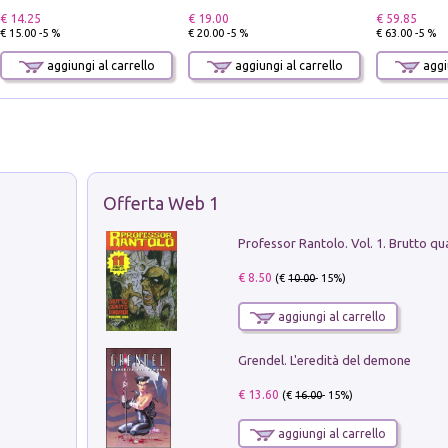
€ 14.25
€ 19.00
€ 59.85
€ 15.00 -5 %
€ 20.00 -5 %
€ 63.00 -5 %
aggiungi al carrello
aggiungi al carrello
aggiu
Offerta Web 1
€ 8.50
(€
10.00
- 15%)
aggiungi al carrello
Grendel. L'eredità del demone
€ 13.60
(€
16.00
- 15%)
aggiungi al carrello