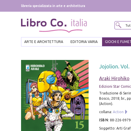
libreria specializzata in arte e architettura
ARTE E ARCHITETTURA
EDITORIA VARIA
GIOCHI E FUME
Jojolion. Vol.
Araki Hirohiko
Edizioni Star Comics 
Traduzione di Serin
Bosco, 2018; br., pp.
(Action).
collana:
Action
ISBN
:
88-226-0979
Soggetto: Arti Graf