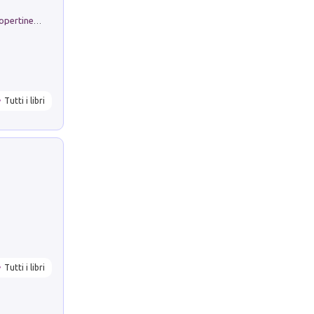
Rambloc. Ricarmbio quaderno per copertine ad anelli. Righe A/4. Conf. 5 pz
Tutti i libri
Tutti i libri