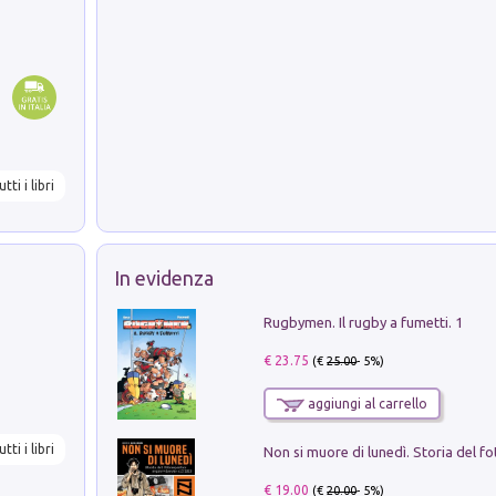
utti i libri
In evidenza
Rugbymen. Il rugby a fumetti. 1
€ 23.75
(€
25.00
- 5%)
aggiungi al carrello
utti i libri
€ 19.00
(€
20.00
- 5%)