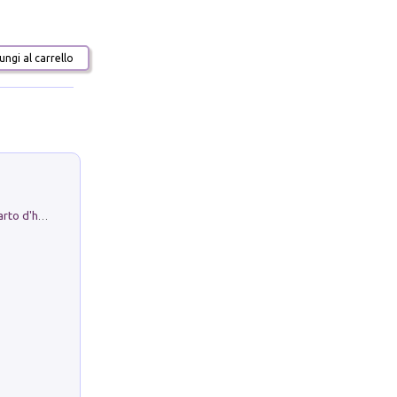
ngi al carrello
Professor Rantolo. Vol. 1. Brutto quarto d'horror