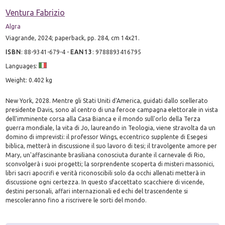
Ventura Fabrizio
Algra
Viagrande, 2024; paperback, pp. 284, cm 14x21.
ISBN
:
88-9341-679-4
-
EAN13
:
9788893416795
Languages:
Weight: 0.402 kg
New York, 2028. Mentre gli Stati Uniti d'America, guidati dallo scellerato
presidente Davis, sono al centro di una feroce campagna elettorale in vista
dell'imminente corsa alla Casa Bianca e il mondo sull'orlo della Terza
guerra mondiale, la vita di Jo, laureando in Teologia, viene stravolta da un
domino di imprevisti: il professor Wings, eccentrico supplente di Esegesi
biblica, metterà in discussione il suo lavoro di tesi; il travolgente amore per
Mary, un'affascinante brasiliana conosciuta durante il carnevale di Rio,
sconvolgerà i suoi progetti; la sorprendente scoperta di misteri massonici,
libri sacri apocrifi e verità riconoscibili solo da occhi allenati metterà in
discussione ogni certezza. In questo sfaccettato scacchiere di vicende,
destini personali, affari internazionali ed echi del trascendente si
mescoleranno fino a riscrivere le sorti del mondo.