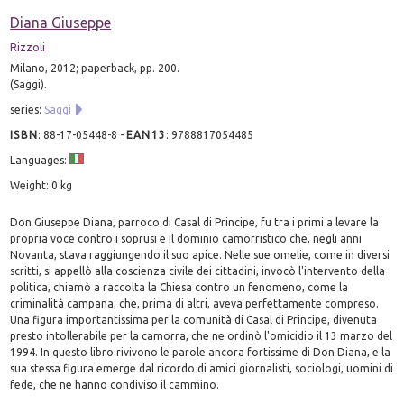
Diana Giuseppe
Rizzoli
Milano, 2012; paperback, pp. 200.
(Saggi).
series:
Saggi
ISBN
:
88-17-05448-8
-
EAN13
:
9788817054485
Languages:
Weight: 0 kg
Don Giuseppe Diana, parroco di Casal di Principe, fu tra i primi a levare la
propria voce contro i soprusi e il dominio camorristico che, negli anni
Novanta, stava raggiungendo il suo apice. Nelle sue omelie, come in diversi
scritti, si appellò alla coscienza civile dei cittadini, invocò l'intervento della
politica, chiamò a raccolta la Chiesa contro un fenomeno, come la
criminalità campana, che, prima di altri, aveva perfettamente compreso.
Una figura importantissima per la comunità di Casal di Principe, divenuta
presto intollerabile per la camorra, che ne ordinò l'omicidio il 13 marzo del
1994. In questo libro rivivono le parole ancora fortissime di Don Diana, e la
sua stessa figura emerge dal ricordo di amici giornalisti, sociologi, uomini di
fede, che ne hanno condiviso il cammino.