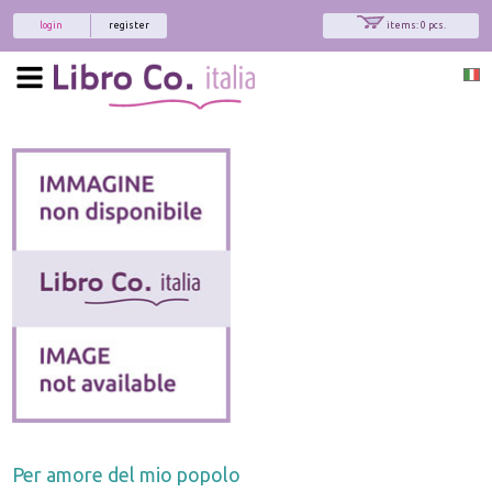
login
register
items: 0 pcs.
Per amore del mio popolo