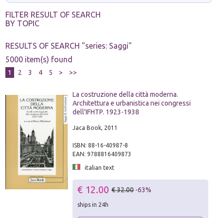
FILTER RESULT OF SEARCH
BY TOPIC
RESULTS OF SEARCH "
series: Saggi
"
5000 item(s) found
1
2
3
4
5
>
>>
La costruzione della città moderna.
Architettura e urbanistica nei congressi
dell'IFHTP. 1923-1938
Jaca Book, 2011
ISBN: 88-16-40987-8
EAN: 9788816409873
italian text
€ 12.00
€ 32.00
-63%
ships in 24h