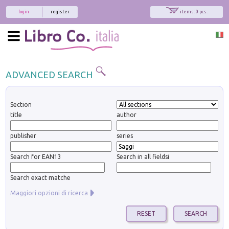
login
register
items: 0 pcs.
ADVANCED SEARCH
Section
title
author
publisher
series
Search for EAN13
Search in all fieldsi
Search exact matche
Maggiori opzioni di ricerca