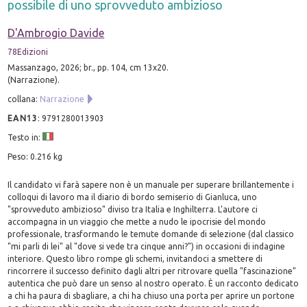
possibile di uno sprovveduto ambizioso
D'Ambrogio Davide
78Edizioni
Massanzago, 2026; br., pp. 104, cm 13x20.
(Narrazione).
collana:
Narrazione
EAN13
:
9791280013903
Testo in:
Peso: 0.216 kg
Il candidato vi farà sapere non è un manuale per superare brillantemente i
colloqui di lavoro ma il diario di bordo semiserio di Gianluca, uno
"sprovveduto ambizioso" diviso tra Italia e Inghilterra. L'autore ci
accompagna in un viaggio che mette a nudo le ipocrisie del mondo
professionale, trasformando le temute domande di selezione (dal classico
"mi parli di lei" al "dove si vede tra cinque anni?") in occasioni di indagine
interiore. Questo libro rompe gli schemi, invitandoci a smettere di
rincorrere il successo definito dagli altri per ritrovare quella "fascinazione"
autentica che può dare un senso al nostro operato. È un racconto dedicato
a chi ha paura di sbagliare, a chi ha chiuso una porta per aprire un portone