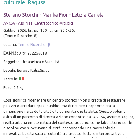
culturale. Ragusa
Stefano Storchi
-
Marika Fior
-
Letizia Carrela
ANCSA - Ass. Naz. Centri Storico-Artistici
Gubbio, 2026; br., pp. 150, ill., cm 20,5x25.
(Temi e Ricerche. 8).
collana:
Temi e Ricerche.
EAN13
:
9791282256018
Soggetto: Urbanistica e Viabilità
Luoghi: Europa,Italia,Sicilia
Testo in:
Peso: 0.5 kg
Cosa significa rigenerare un centro storico? Non si tratta di restaurare
palazzi o arredare spazi pubblici, ma di ricucire il rapporto tra la
dimensione fisica della città e la comunità che la abita. Questo volume,
esito di un percorso di ricerca-azione condotto dall'ANCSA, assume Ragusa,
realtà urbana emblematica del contesto siciliano, come laboratorio per le
discipline che si occupano di città, proponendo una metodologia
innovativa basata sulla circolarità tra ascolto, letture interpreta tive e