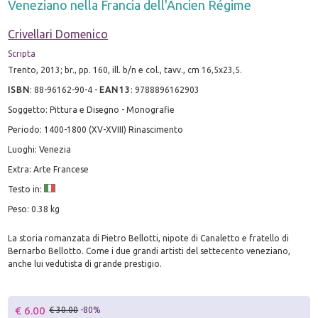
Veneziano nella Francia dell'Ancien Régime
Crivellari Domenico
Scripta
Trento, 2013; br., pp. 160, ill. b/n e col., tavv., cm 16,5x23,5.
ISBN
:
88-96162-90-4
-
EAN13
:
9788896162903
Soggetto: Pittura e Disegno - Monografie
Periodo: 1400-1800 (XV-XVIII) Rinascimento
Luoghi: Venezia
Extra: Arte Francese
Testo in:
Peso: 0.38 kg
La storia romanzata di Pietro Bellotti, nipote di Canaletto e fratello di
Bernarbo Bellotto. Come i due grandi artisti del settecento veneziano,
anche lui vedutista di grande prestigio.
€ 6.00
€ 30.00
-80%