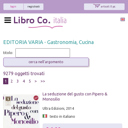
login
registrati
articoli: 0 pz.
EDITORIA VARIA - Gastronomia, Cucina
titolo:
9279 oggetti trovati
1
2
3
4
5
>
>>
La seduzione del gusto con Pipero &
Monosilio
Ultra Edizioni, 2014
testo in italiano