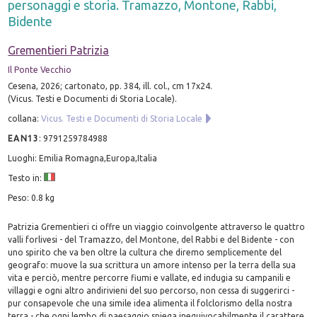
personaggi e storia. Tramazzo, Montone, Rabbi,
Bidente
Grementieri Patrizia
Il Ponte Vecchio
Cesena, 2026; cartonato, pp. 384, ill. col., cm 17x24.
(Vicus. Testi e Documenti di Storia Locale).
collana:
Vicus. Testi e Documenti di Storia Locale
EAN13
:
9791259784988
Luoghi: Emilia Romagna,Europa,Italia
Testo in:
Peso: 0.8 kg
Patrizia Grementieri ci offre un viaggio coinvolgente attraverso le quattro
valli forlivesi - del Tramazzo, del Montone, del Rabbi e del Bidente - con
uno spirito che va ben oltre la cultura che diremo semplicemente del
geografo: muove la sua scrittura un amore intenso per la terra della sua
vita e perciò, mentre percorre fiumi e vallate, ed indugia su campanili e
villaggi e ogni altro andirivieni del suo percorso, non cessa di suggerirci -
pur consapevole che una simile idea alimenta il folclorismo della nostra
terra - che ogni lembo di paesaggio spiega inequivocabilmente il carattere