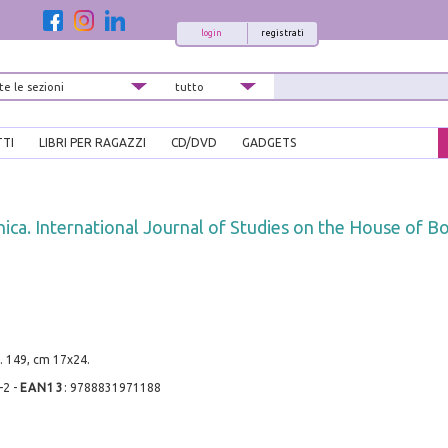
login
registrati
TTI
LIBRI PER RAGAZZI
CD/DVD
GADGETS
ica. International Journal of Studies on the House of Bo
. 149, cm 17x24.
-2
-
EAN13
:
9788831971188