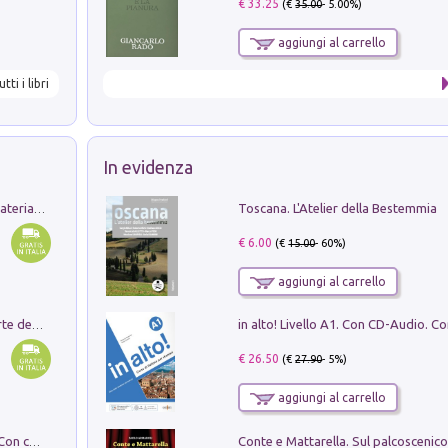
€ 33.25
(€
35.00
- 5.00%)
aggiungi al carrello
utti i libri
In evidenza
Toscana. L'Atelier della Bestemmia
L'orientalizzante a Capua. Contesti e materiali dagli scavi di Werner Johannowsky nella necropoli di Fornaci. Nuova ediz.
€ 6.00
(€
15.00
- 60%)
aggiungi al carrello
Ricerche dei dottorandi in storia dell'arte della Sapienza
€ 26.50
(€
27.90
- 5%)
aggiungi al carrello
I monumenti funerari del Lazio antico. Con cartella con tavole