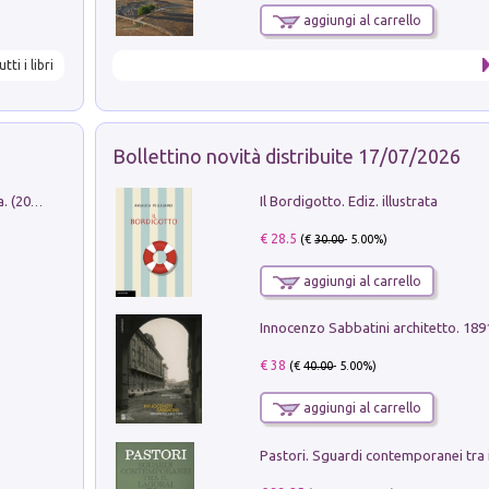
aggiungi al carrello
utti i libri
Bollettino novità distribuite 17/07/2026
Il Bordigotto. Ediz. illustrata
Dromos. Libro periodico di architettura. (2026). Vol. 15: Post-model
€ 28.5
(€
30.00
- 5.00%)
aggiungi al carrello
Innocenzo Sabbatini architetto. 18
€ 38
(€
40.00
- 5.00%)
aggiungi al carrello