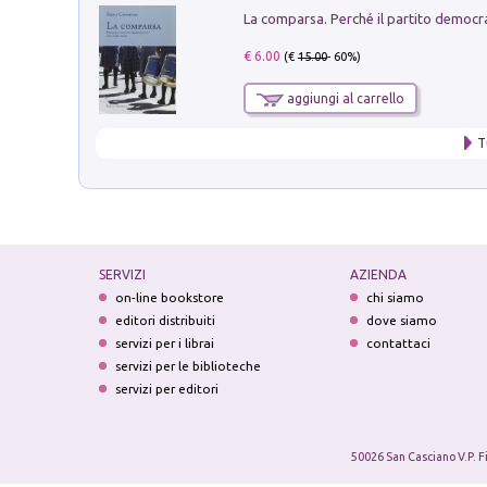
€ 6.00
(€
15.00
- 60%)
aggiungi al carrello
T
SERVIZI
AZIENDA
on-line bookstore
chi siamo
editori distribuiti
dove siamo
servizi per i librai
contattaci
servizi per le biblioteche
servizi per editori
50026 San Casciano V.P. F