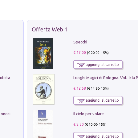
Offerta Web 1
Specchi
€ 17.00
(€
20.00
- 15%)
aggiungi al carrello
Pietro Bellotti Detto Canaletty. Un Vedutista Veneziano nella Francia dell'Ancien Régime
€ 12.58
(€
14.80
- 15%)
aggiungi al carrello
Il cielo per volare
La seduzione del gusto con Pipero & Monosilio
€ 8.50
(€
10.00
- 15%)
aggiungi al carrello