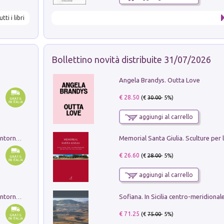
utti i libri
Bollettino novità distribuite 31/07/2026
Angela Brandys. Outta Love
€ 28.50
(€
30.00
- 5%)
aggiungi al carrello
Ruderi delle ville Romano Sabine nei dintorni di Poggio Mirteto. Illustrati dal dott.re prof.re cav.re Ercole Nardi regio ispettore degli scavi e monumenti. Anno 1885. Tavole e studio. Con 25 tavole fuori testo in cartella editoriale
€ 26.60
(€
28.00
- 5%)
aggiungi al carrello
Ruderi delle ville Romano Sabine nei dintorni di Poggio Mirteto. Illustrati dal dott.re prof.re cav.re Ercole Nardi regio ispettore degli scavi e monumenti. Anno 1885
€ 71.25
(€
75.00
- 5%)