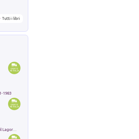
Tutti i libri
91-1983
Pastori. Sguardi contemporanei tra il Lagorai e la pianura. Ediz. illustrata