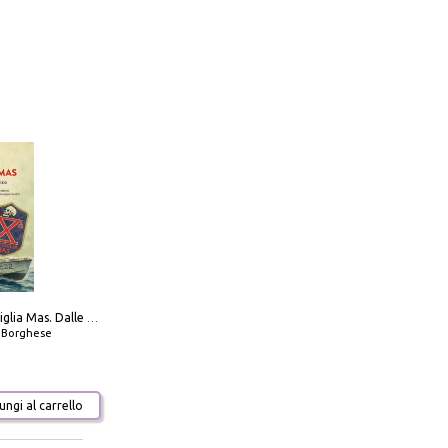
Decima flottiglia Mas. Dalle origini all'armistizio
o Borghese
ngi al carrello