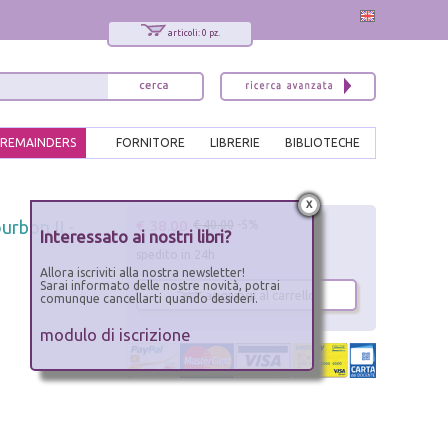
articoli: 0 pz.
REMAINDERS
FORNITORE
LIBRERIE
BIBLIOTECHE
x
€ 38.00
urbon II -
€ 40.00
-5%
Interessato ai nostri libri?
spedito in 24h
Allora iscriviti alla nostra newsletter!
Sarai informato delle nostre novità, potrai
aggiungi al carrello
comunque cancellarti quando desideri.
modulo di iscrizione