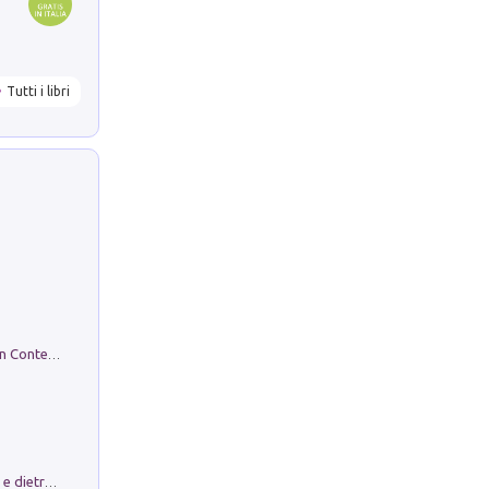
Tutti i libri
in alto! Livello A1. Con CD-Audio. Con Contenuto digitale per accesso on line
Conte e Mattarella. Sul palcoscenico e dietro le quinte del Quirinale. Un racconto sulle istituzioni