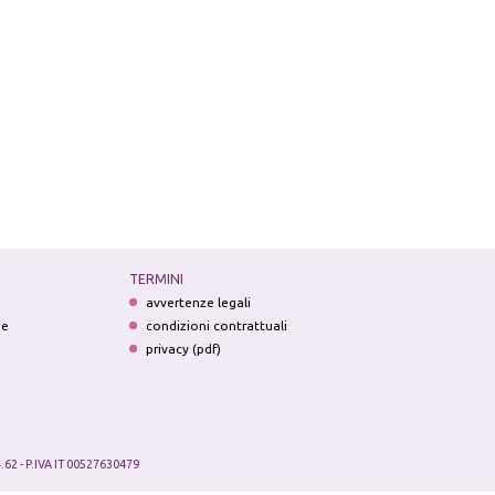
TERMINI
avvertenze legali
ne
condizioni contrattuali
privacy (pdf)
.62 - P.IVA IT 00527630479