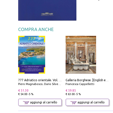
COMPRA ANCHE
777 Adriatico orientale. Vol. 1: Istria, Costa della Dalmazia da Smrika a Zara, Isole del Quarnaro, Pag, Arcipelaghi di Zara, Sibenico e Incoronate
Galleria Borghese. [English edition]
Piero Magnabosco; Dario Silvestro; Marco Sbrizzi
Francesca Cappelletti
€ 51.30
€ 59.85
€ 54.00 -5 %
€ 63.00 -5 %
aggiungi al carrello
aggiungi al carrello