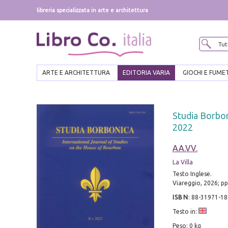
libreria specializzata in arte e architettura
ARTE E ARCHITETTURA
EDITORIA VARIA
GIOCHI E FUME
Studia Borbon
2022
AA.VV.
La Villa
Testo Inglese.
Viareggio, 2026; pp
ISBN
:
88-31971-18
Testo in:
Peso: 0 kg