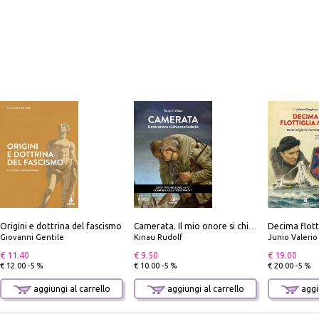
Origini e dottrina del fascismo
Camerata. Il mio onore si chiama fedeltà
Giovanni Gentile
Kinau Rudolf
Junio Valeri
€ 11.40
€ 9.50
€ 19.00
€ 12.00 -5 %
€ 10.00 -5 %
€ 20.00 -5 %
aggiungi al carrello
aggiungi al carrello
aggiu