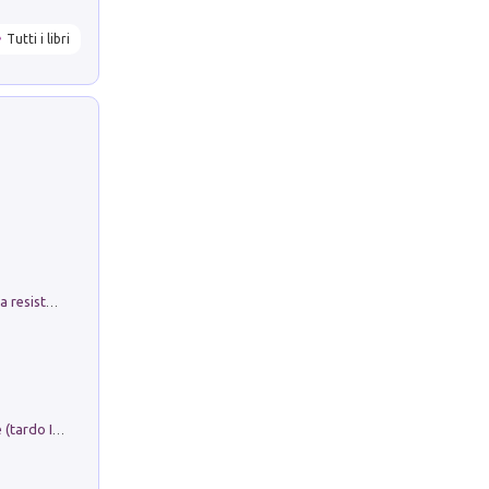
Tutti i libri
Memorial Santa Giulia. Sculture per la resistenza Monchio di Palagano
Sofiana. In Sicilia centro-meridionale (tardo III-metà IX secolo d.C.): dall'agro-town tardo-imperiale al villaggio medio-bizantino. Nuova ediz.