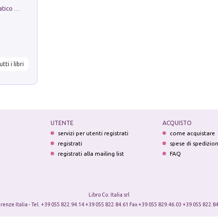
La comparsa. Perché il partito democratico non è mai nato
utti i libri
UTENTE
ACQUISTO
servizi per utenti registrati
come acquistare
registrati
spese di spedizio
registrati alla mailing list
FAQ
Libro Co. Italia srl
irenze Italia - Tel. +39 055 822.94.14 +39 055 822.84.61 Fax +39 055 829.46.03 +39 055 822.84