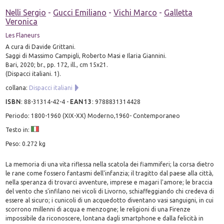
Nelli Sergio
-
Gucci Emiliano
-
Vichi Marco
-
Galletta
Veronica
Les Flaneurs
A cura di Davide Grittani.
Saggi di Massimo Campigli, Roberto Masi e Ilaria Giannini.
Bari, 2020; br., pp. 172, ill., cm 15x21.
(Dispacci italiani. 1).
collana:
Dispacci italiani
ISBN
:
88-31314-42-4
-
EAN13
:
9788831314428
Periodo: 1800-1960 (XIX-XX) Moderno,1960- Contemporaneo
Testo in:
Peso: 0.272 kg
La memoria di una vita riflessa nella scatola dei fiammiferi; la corsa dietro
le rane come fossero fantasmi dell'infanzia; il tragitto dal paese alla città,
nella speranza di trovarci avventure, imprese e magari l'amore; le braccia
del vento che s'infilano nei vicoli di Livorno, schiaffeggiando chi credeva di
essere al sicuro; i cunicoli di un acquedotto diventano vasi sanguigni, in cui
scorrono millenni di acqua e menzogne; le religioni di una Firenze
impossibile da riconoscere, lontana dagli smartphone e dalla felicità in