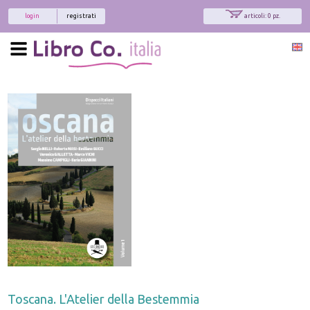
login
registrati
articoli: 0 pz.
Toscana. L'Atelier della Bestemmia