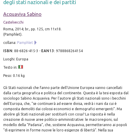
degli stati nazionali e dei partiti
Acquaviva Sabino
Castelvecchi
Roma, 2014; br., pp. 125, cm 11x18.
(Pamphlet).
collana:
Pamphlet
ISBN
:
88-6826-415-3
-
EAN13
:
9788868264154
Luoghi: Europa
Testo in:
Peso: 0.16 kg
Gli Stati nazionali che fanno parte dell'Unione Europea vanno cancellati
dalla carta geografica e politica del continente. Questa è la tesi esposta dal
sociologo Sabino Acquaviva. Per l'autore gli Stati nazionali sono i becchini
dell'Europa, che, "se continuerà ad essere divisa, vedrà i nani da cui è
composta demoliti dai colossi economici e demografici emergenti". Ma
abolire gli Stati nazionali per sostituirli con cosa? La risposta è nella
creazione di nuove aree politico-amministrative: le macroregioni, sul
modello della "Padania", che, sostiene Acquaviva, permetteranno ai popoli
"di esprimere in forme nuove le loro esigenze di libertà". Nella sua