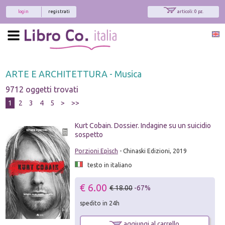
login
registrati
articoli: 0 pz.
ARTE E ARCHITETTURA - Musica
9712 oggetti trovati
1
2
3
4
5
>
>>
Kurt Cobain. Dossier. Indagine su un suicidio
sospetto
Porzioni Epìsch
- Chinaski Edizioni, 2019
testo in italiano
€ 6.00
€ 18.00
-67%
spedito in 24h
aggiungi al carrello