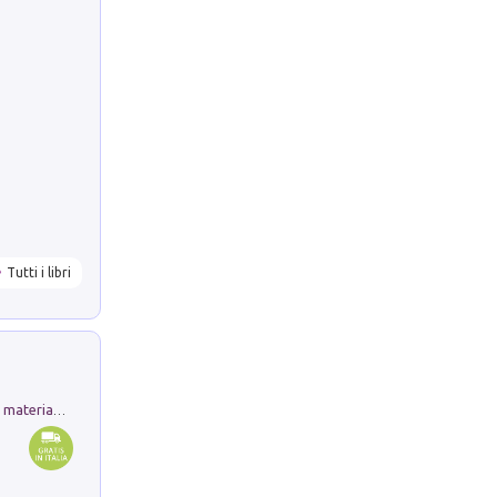
Tutti i libri
L'orientalizzante a Capua. Contesti e materiali dagli scavi di Werner Johannowsky nella necropoli di Fornaci. Nuova ediz.