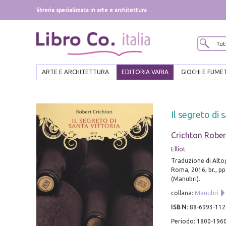
libreria specializzata in arte e architettura
ARTE E ARCHITETTURA
EDITORIA VARIA
GIOCHI E FUME
Il segreto di 
Crichton Rober
Elliot
Traduzione di Altog
Roma, 2016; br., pp
(Manubri).
collana:
Manubri
ISBN
:
88-6993-112
Periodo: 1800-196