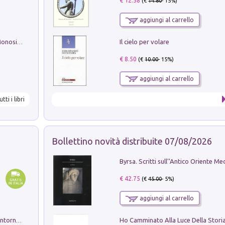
€ 12.58
(€
14.80
- 15%)
aggiungi al carrello
Il cielo per volare
La seduzione del gusto con Pipero & Monosilio
€ 8.50
(€
10.00
- 15%)
aggiungi al carrello
utti i libri
Bollettino novità distribuite 07/08/2026
€ 42.75
(€
45.00
- 5%)
aggiungi al carrello
Ruderi delle ville Romano Sabine nei dintorni di Poggio Mirteto. Illustrati dal dott.re prof.re cav.re Ercole Nardi regio ispettore degli scavi e monumenti. Anno 1885. Tavole e studio. Con 25 tavole fuori testo in cartella editoriale