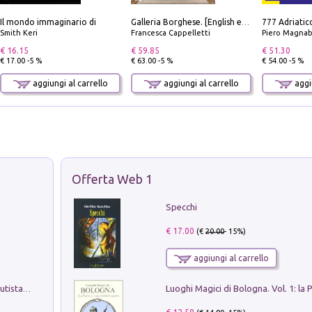
Il mondo immaginario di
Galleria Borghese. [English edition]
Smith Keri
Francesca Cappelletti
Piero Magnabosco; Dar
€ 16.15
€ 59.85
€ 51.30
€ 17.00 -5 %
€ 63.00 -5 %
€ 54.00 -5 %
aggiungi al carrello
aggiungi al carrello
aggiu
Offerta Web 1
Specchi
€ 17.00
(€
20.00
- 15%)
aggiungi al carrello
Pietro Bellotti Detto Canaletty. Un Vedutista Veneziano nella Francia dell'Ancien Régime