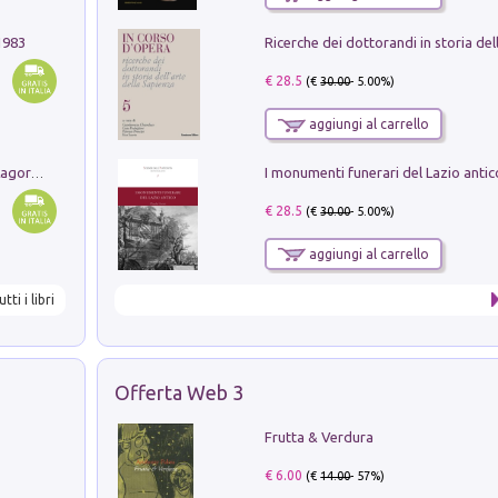
1983
€ 28.5
(€
30.00
- 5.00%)
aggiungi al carrello
Pastori. Sguardi contemporanei tra il Lagorai e la pianura. Ediz. illustrata
€ 28.5
(€
30.00
- 5.00%)
aggiungi al carrello
utti i libri
Offerta Web 3
Frutta & Verdura
€ 6.00
(€
14.00
- 57%)