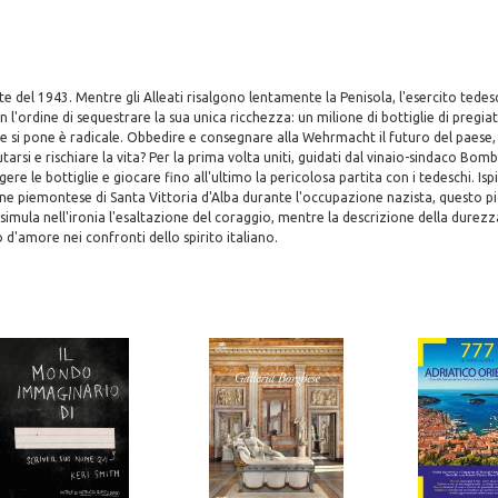
ate del 1943. Mentre gli Alleati risalgono lentamente la Penisola, l'esercito tede
n l'ordine di sequestrare la sua unica ricchezza: un milione di bottiglie di pregiat
che si pone è radicale. Obbedire e consegnare alla Wehrmacht il futuro del paese, 
utarsi e rischiare la vita? Per la prima volta uniti, guidati dal vinaio-sindaco Bombol
re le bottiglie e giocare fino all'ultimo la pericolosa partita con i tedeschi. Isp
 piemontese di Santa Vittoria d'Alba durante l'occupazione nazista, questo pic
ssimula nell'ironia l'esaltazione del coraggio, mentre la descrizione della durezz
 d'amore nei confronti dello spirito italiano.