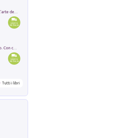
Ricerche dei dottorandi in storia dell'arte della Sapienza
I monumenti funerari del Lazio antico. Con cartella con tavole
Tutti i libri