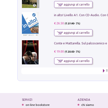
aggiungi al carrello
€ 26.50
(€
27.90
- 5%)
aggiungi al carrello
€ 19.00
(€
20.00
- 5%)
aggiungi al carrello
T
SERVIZI
AZIENDA
on-line bookstore
chi siamo