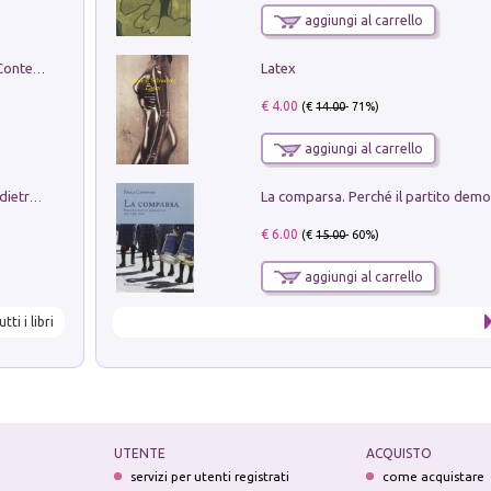
aggiungi al carrello
Latex
in alto! Livello A1. Con CD-Audio. Con Contenuto digitale per accesso on line
€ 4.00
(€
14.00
- 71%)
aggiungi al carrello
Conte e Mattarella. Sul palcoscenico e dietro le quinte del Quirinale. Un racconto sulle istituzioni
€ 6.00
(€
15.00
- 60%)
aggiungi al carrello
utti i libri
UTENTE
ACQUISTO
servizi per utenti registrati
come acquistare