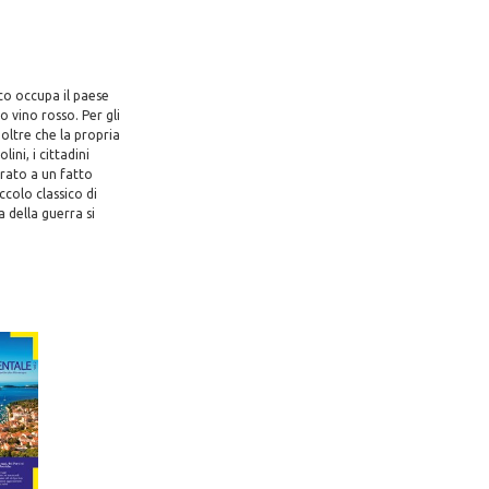
sco occupa il paese
o vino rosso. Per gli
oltre che la propria
ini, i cittadini
irato a un fatto
colo classico di
a della guerra si