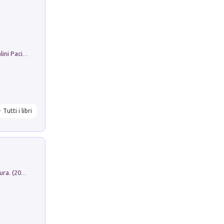
Il Filo Della Pace. Storia di Ezio Bartalini Pacifista
Tutti i libri
Dromos. Libro periodico di architettura. (2026). Vol. 15: Post-model