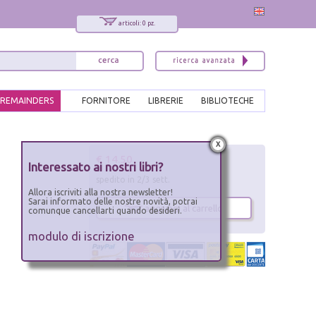
articoli: 0 pz.
REMAINDERS
FORNITORE
LIBRERIE
BIBLIOTECHE
x
€ 14.50
Interessato ai nostri libri?
spedito in 2/3 sett.
Allora iscriviti alla nostra newsletter!
Sarai informato delle nostre novità, potrai
aggiungi al carrello
comunque cancellarti quando desideri.
modulo di iscrizione