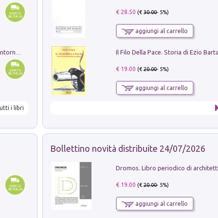
€ 28.50
(€
30.00
- 5%)
aggiungi al carrello
Ruderi delle ville Romano Sabine nei dintorni di Poggio Mirteto. Illustrati dal dott.re prof.re cav.re Ercole Nardi regio ispettore degli scavi e monumenti. Anno 1885
€ 19.00
(€
20.00
- 5%)
aggiungi al carrello
utti i libri
Bollettino novità distribuite 24/07/2026
€ 19.00
(€
20.00
- 5%)
aggiungi al carrello