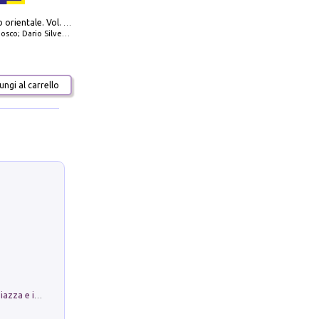
777 Adriatico orientale. Vol. 2: Costa della Dalmazia da Zara a Molunat, Isole della Dalmazia Meridionale e Montenegro
io Silvestro; Marco Sbrizzi
ngi al carrello
Luoghi Magici di Bologna. Vol. 1: la Piazza e i Suoi Simboli Segreti