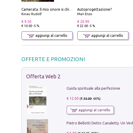
Autoprogettazione?
Camerata. Il mio onore si chiama fedeltà
Kinau Rudolf
Mari Enzo
€ 9.50
€ 20.90
€ 10.00 -5 %
€ 22.00 -5 %
aggiungi al carrello
aggiungi al carrello
OFFERTE E PROMOZIONI
Offerta Web 2
Guida spirituale alla perfezione
€ 12.00
(€
35.00
- 66%)
aggiungi al carrello