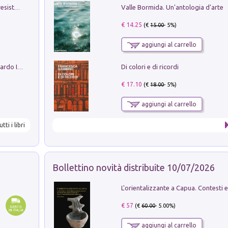
Valle Bormida. Un'antologia d'arte
Memorial Santa Giulia. Sculture per la resistenza Monchio di Palagano
€ 14.25
(€
15.00
- 5%)
aggiungi al carrello
Di colori e di ricordi
Sofiana. In Sicilia centro-meridionale (tardo III-metà IX secolo d.C.): dall'agro-town tardo-imperiale al villaggio medio-bizantino. Nuova ediz.
€ 17.10
(€
18.00
- 5%)
aggiungi al carrello
utti i libri
Bollettino novità distribuite 10/07/2026
€ 57
(€
60.00
- 5.00%)
aggiungi al carrello