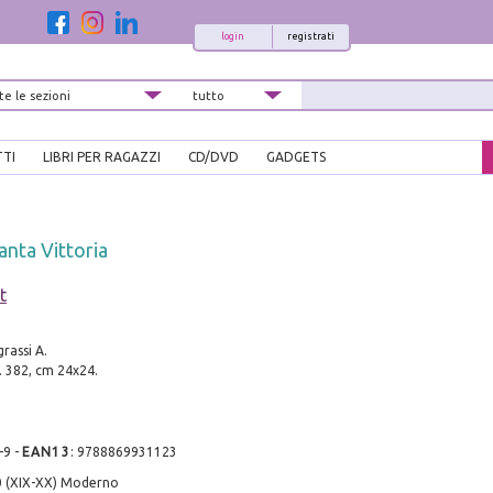
login
registrati
TTI
LIBRI PER RAGAZZI
CD/DVD
GADGETS
santa Vittoria
t
rassi A.
. 382, cm 24x24.
-9
-
EAN13
:
9788869931123
0 (XIX-XX) Moderno