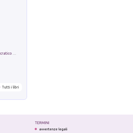
La comparsa. Perché il partito democratico non è mai nato
Tutti i libri
TERMINI
avvertenze legali