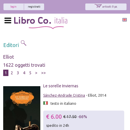
login
registrati
articoli: 0 pz.
Editori
Elliot
1622 oggetti trovati
1
2
3
4
5
>
>>
Le sorelle Inviernas
Sánchez-Andrade Cristina
- Elliot, 2014
testo in italiano
€ 6.00
€ 17.50
-66%
spedito in 24h