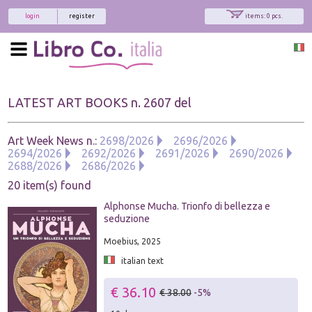
login
register
items: 0 pcs.
LATEST ART BOOKS n. 2607 del
Art Week News n.:
2698/2026
2696/2026
2694/2026
2692/2026
2691/2026
2690/2026
2688/2026
2686/2026
20 item(s) found
Alphonse Mucha. Trionfo di bellezza e
seduzione
Moebius, 2025
italian text
€ 36.10
€ 38.00
-5%