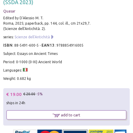
(SSDA 2023)
Quasar
Edited by D'Alessio M. T.
Roma, 2025; paperback, pp. 144, col. ill., cm 21x29,7.
(Scienze dell'Antichità. 2).
series:
Scienze dell'Antichità
ISBN
:
88-5491-600-5
-
EAN13
:
9788854916005
Subject: Essays on Ancient Times
Period: 0-1000 (0-XI) Ancient World
Languages:
Weight: 0.682 kg
€ 19.00
€ 20.00
-5%
ships in 24h
add to cart