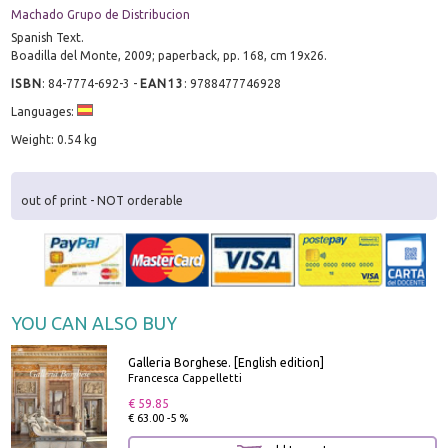
Machado Grupo de Distribucion
Spanish Text.
Boadilla del Monte, 2009; paperback, pp. 168, cm 19x26.
ISBN
:
84-7774-692-3
-
EAN13
:
9788477746928
Languages:
Weight: 0.54 kg
out of print - NOT orderable
YOU CAN ALSO BUY
Galleria Borghese. [English edition]
Francesca Cappelletti
€ 59.85
€ 63.00 -5 %