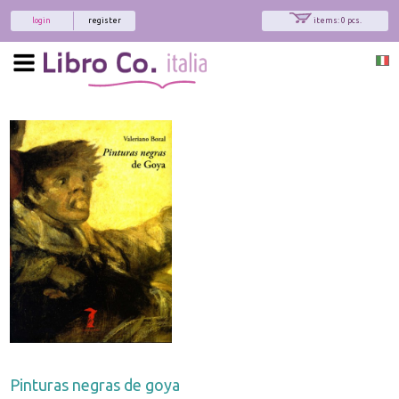
login
register
items: 0 pcs.
x
Interessato ai nostri libri?
Allora iscriviti alla nostra newsletter!
Sarai informato delle nostre novità, potrai
comunque cancellarti quando desideri.
modulo di iscrizione
Pinturas negras de goya