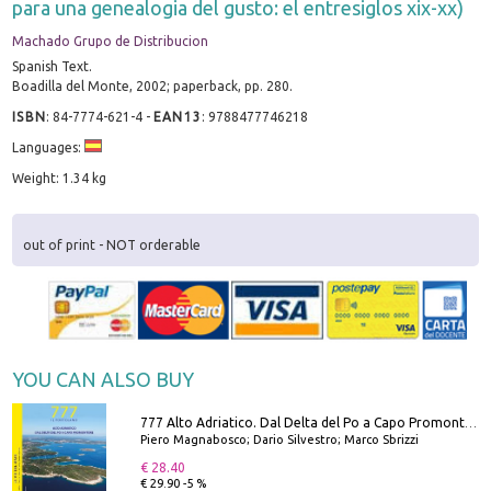
para una genealogia del gusto: el entresiglos xix-xx)
Machado Grupo de Distribucion
Spanish Text.
Boadilla del Monte, 2002; paperback, pp. 280.
ISBN
:
84-7774-621-4
-
EAN13
:
9788477746218
Languages:
Weight: 1.34 kg
out of print - NOT orderable
YOU CAN ALSO BUY
777 Alto Adriatico. Dal Delta del Po a Capo Promontore. Con QR Code
Piero Magnabosco; Dario Silvestro; Marco Sbrizzi
€ 28.40
€ 29.90 -5 %