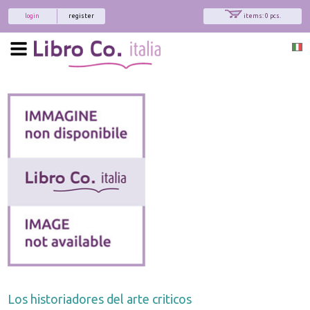
login
register
items: 0 pcs.
x
Interessato ai nostri libri?
Allora iscriviti alla nostra newsletter!
Sarai informato delle nostre novità, potrai
comunque cancellarti quando desideri.
modulo di iscrizione
Los historiadores del arte criticos