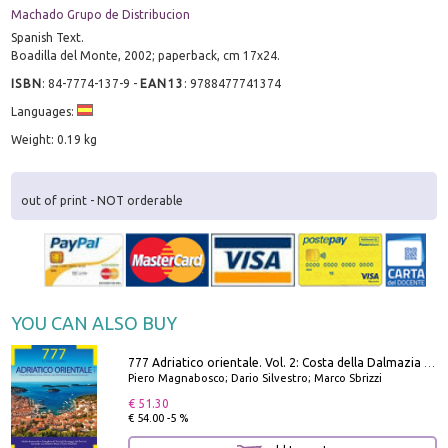
Machado Grupo de Distribucion
Spanish Text.
Boadilla del Monte, 2002; paperback, cm 17x24.
ISBN
:
84-7774-137-9
-
EAN13
:
9788477741374
Languages:
Weight: 0.19 kg
out of print - NOT orderable
YOU CAN ALSO BUY
777 Adriatico orientale. Vol. 2: Costa della Dalmazia da Zara a Molunat, Isole della Dalmazia Meridionale e Montenegro
Piero Magnabosco; Dario Silvestro; Marco Sbrizzi
€ 51.30
€ 54.00 -5 %