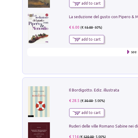
add to cart
€ 6.00
(€
15.00
- 60%)
add to cart
see 
Il Bordigotto. Ediz. illustrata
€ 28.5
(€
30.00
- 5.00%)
add to cart
€ 114
(€
120.00
- 5.00%)