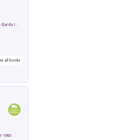
Sofiana. In Sicilia centro-meridionale (tardo III-metà IX secolo d.C.): dall'agro-town tardo-imperiale al villaggio medio-bizantino. Nuova ediz.
ee all books
91-1983