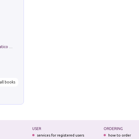
La comparsa. Perché il partito democratico non è mai nato
all books
USER
ORDERING
services for registered users
how to order