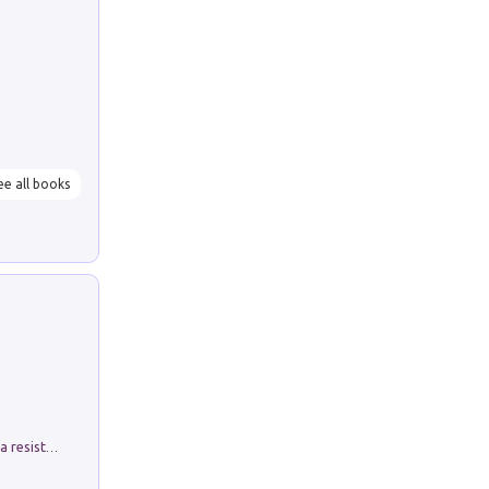
ee all books
Memorial Santa Giulia. Sculture per la resistenza Monchio di Palagano