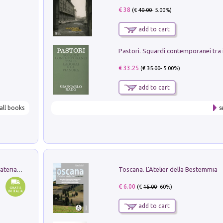
€ 38
(€
40.00
- 5.00%)
add to cart
€ 33.25
(€
35.00
- 5.00%)
add to cart
all books
s
Toscana. L'Atelier della Bestemmia
L'orientalizzante a Capua. Contesti e materiali dagli scavi di Werner Johannowsky nella necropoli di Fornaci. Nuova ediz.
€ 6.00
(€
15.00
- 60%)
add to cart