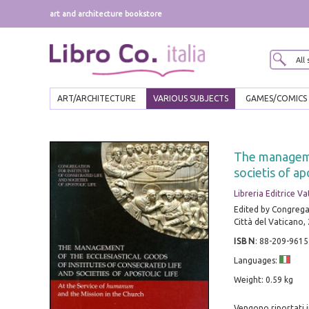
art and architecture bookstore
ART/ARCHITECTURE
VARIOUS SUBJECTS
GAMES/COMICS
The managemen
societis of ap
Libreria Editrice V
Edited by Congregazi
Città del Vaticano,
ISBN
:
88-209-9615
Languages:
Weight: 0.59 kg
Vengono riportati i