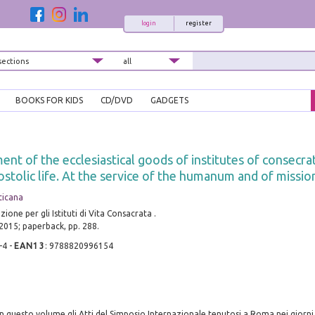
login
register
BOOKS FOR KIDS
CD/DVD
GADGETS
t of the ecclesiastical goods of institutes of consecrat
ostolic life. At the service of the humanum and of mission
aticana
one per gli Istituti di Vita Consacrata .
 2015; paperback, pp. 288.
-4
-
EAN13
:
9788820996154
n questo volume gli Atti del Simposio Internazionale tenutosi a Roma nei giorn