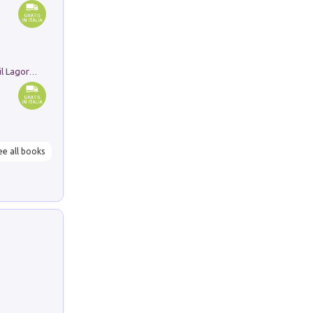
Pastori. Sguardi contemporanei tra il Lagorai e la pianura. Ediz. illustrata
ee all books