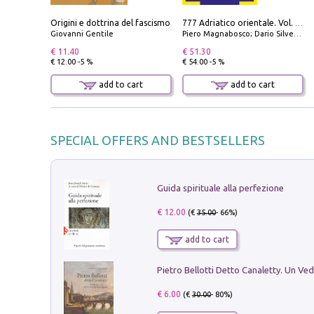
Origini e dottrina del fascismo
777 Adriatico orientale. Vol. 2: Costa della Dalmazia da Zara a Molunat, Isole della Dalmazia Meridionale e Montenegro
Giovanni Gentile
Piero Magnabosco; Dario Silvestro; Marco Sbrizzi
€ 11.40
€ 51.30
€ 12.00 -5 %
€ 54.00 -5 %
add to cart
add to cart
SPECIAL OFFERS AND BESTSELLERS
Guida spirituale alla perfezione
€ 12.00
(€
35.00
- 66%)
add to cart
€ 6.00
(€
30.00
- 80%)