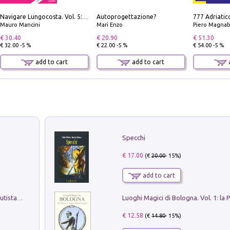
Autoprogettazione?
Navigare Lungocosta. Vol. 5: Corsica e Sardegna
Mauro Mancini
Mari Enzo
Piero Magnabosco; Dar
€ 30.40
€ 20.90
€ 51.30
€ 32.00 -5 %
€ 22.00 -5 %
€ 54.00 -5 %
add to cart
add to cart
a
Specchi
€ 17.00
(€
20.00
- 15%)
add to cart
Pietro Bellotti Detto Canaletty. Un Vedutista Veneziano nella Francia dell'Ancien Régime
€ 12.58
(€
14.80
- 15%)