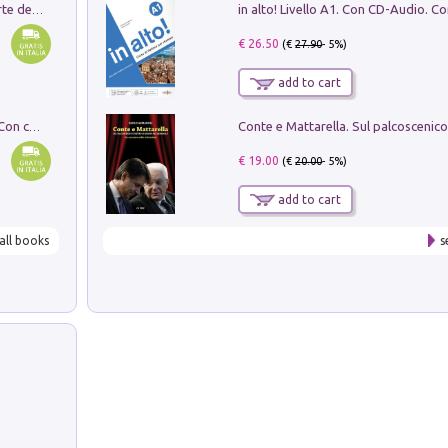
Ricerche dei dottorandi in storia dell'arte della Sapienza
€ 26.50
(€
27.90
- 5%)
add to cart
I monumenti funerari del Lazio antico. Con cartella con tavole
€ 19.00
(€
20.00
- 5%)
add to cart
all books
s