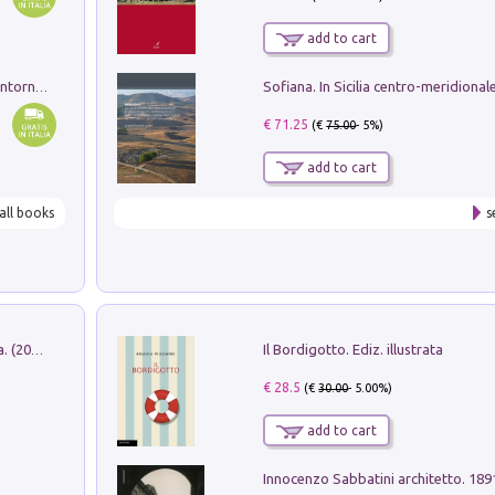
add to cart
Ruderi delle ville Romano Sabine nei dintorni di Poggio Mirteto. Illustrati dal dott.re prof.re cav.re Ercole Nardi regio ispettore degli scavi e monumenti. Anno 1885
€ 71.25
(€
75.00
- 5%)
add to cart
all books
s
Il Bordigotto. Ediz. illustrata
Dromos. Libro periodico di architettura. (2026). Vol. 15: Post-model
€ 28.5
(€
30.00
- 5.00%)
add to cart
Innocenzo Sabbatini architetto. 18