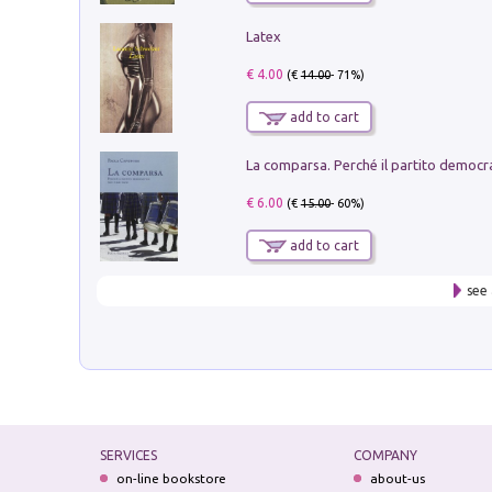
Latex
€ 4.00
(€
14.00
- 71%)
add to cart
€ 6.00
(€
15.00
- 60%)
add to cart
see 
SERVICES
COMPANY
on-line bookstore
about-us