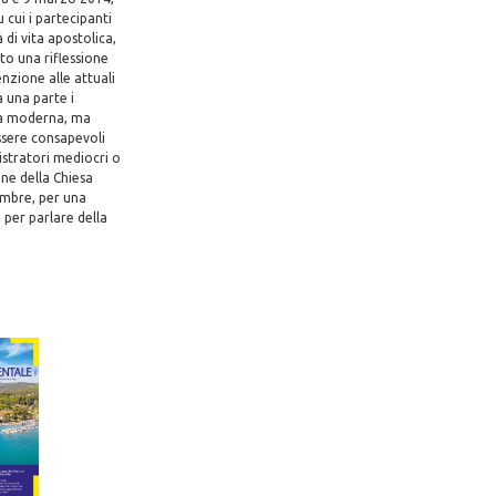
 cui i partecipanti
 di vita apostolica,
to una riflessione
enzione alle attuali
a una parte i
mia moderna, ma
ssere consapevoli
istratori mediocri o
ine della Chiesa
ombre, per una
 per parlare della