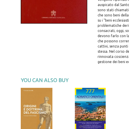
auspicato dal Santo
sono stati chiamati 
che sono beni della
su i "beni ecclesias
problematiche deriv
consacrati, oggi, s
devono farlo con la
che possono correre
cattivi, senza punt
stessa. Nel corso d
rinnovata coscienza 
gestione dei beni ecc
YOU CAN ALSO BUY