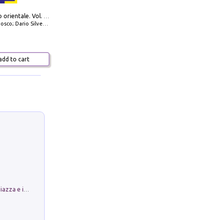
777 Adriatico orientale. Vol. 1: Istria, Costa della Dalmazia da Smrika a Zara, Isole del Quarnaro, Pag, Arcipelaghi di Zara, Sibenico e Incoronate
io Silvestro; Marco Sbrizzi
dd to cart
Luoghi Magici di Bologna. Vol. 1: la Piazza e i Suoi Simboli Segreti