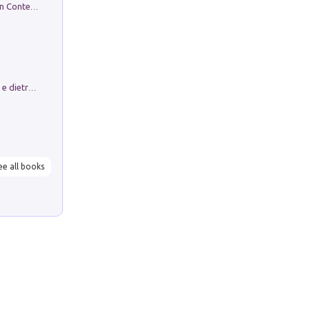
in alto! Livello A1. Con CD-Audio. Con Contenuto digitale per accesso on line
Conte e Mattarella. Sul palcoscenico e dietro le quinte del Quirinale. Un racconto sulle istituzioni
ee all books