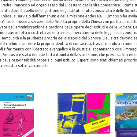
 Padre Francesco ed organizzato dal Dicastero per la vita consacrata. Il tema su
a riflettere è quello della gestione degli Istituti di vita consacrata e delle Società
 Chiesa, al servizio dell'humanum e della missione ecclesiale. Il Simposio ha avvia
tici", cioè i mezzi a servizio delle finalità proprie della Chiesa con particolare att
ate dall'amministrazione e gestione delle opere degli Istituti e delle Società. D
ono quasi indotti o costretti ad entrare nel meccanismo delle leggi dell'econo
 semplicità e la prudenza propria del discepolo del Signore. Dall'altra devono e
 il rischio di perdere la propria identità di consacrati, trasformandosi in ammin
i di riferimento con il dettato evangelico e la giustizia, appannando così l'immag
el Simposio è stato dunque fatto il punto della situazione, che presenta luci ed 
della responsabilità propria di ogni Istituto. Esperti sono stati chiamati proprio
lesiastici sotto vari aspetti...