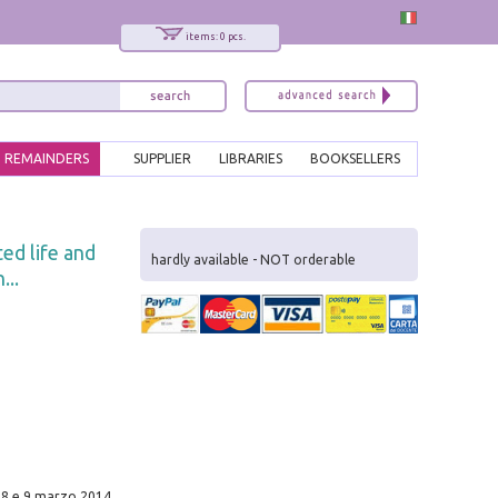
items: 0 pcs.
REMAINDERS
SUPPLIER
LIBRARIES
BOOKSELLERS
x
ed life and
Interessato ai nostri libri?
hardly available - NOT orderable
...
Allora iscriviti alla nostra newsletter!
Sarai informato delle nostre novità, potrai
comunque cancellarti quando desideri.
modulo di iscrizione
i 8 e 9 marzo 2014,