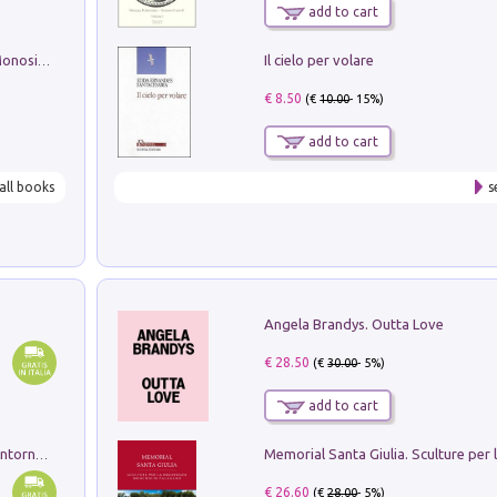
add to cart
Il cielo per volare
La seduzione del gusto con Pipero & Monosilio
€ 8.50
(€
10.00
- 15%)
add to cart
all books
s
Angela Brandys. Outta Love
€ 28.50
(€
30.00
- 5%)
add to cart
Ruderi delle ville Romano Sabine nei dintorni di Poggio Mirteto. Illustrati dal dott.re prof.re cav.re Ercole Nardi regio ispettore degli scavi e monumenti. Anno 1885. Tavole e studio. Con 25 tavole fuori testo in cartella editoriale
€ 26.60
(€
28.00
- 5%)