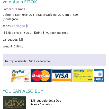
volontario FITOK
Lampi di Stampa
Cologno Monzese, 2011; paperback, pp. 224, cm 21x30.
(Conlegno).
series:
Conlegno
ISBN
:
88-488-1306-2
-
EAN13
:
9788848813068
Languages:
Weight: 0.86 kg
hardly available - NOT orderable
YOU CAN ALSO BUY
Il linguaggio della Dea
Marija Gimbutas