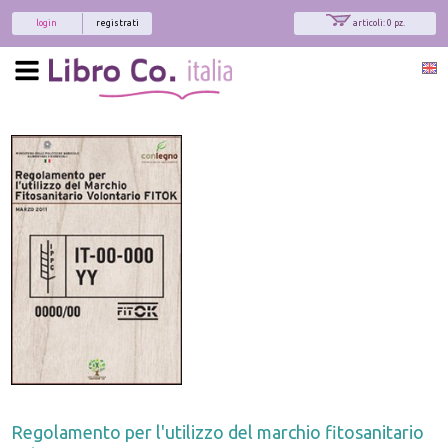
login
registrati
articoli: 0 pz.
x
Interessato ai nostri libri?
Allora iscriviti alla nostra newsletter!
Sarai informato delle nostre novità, potrai
comunque cancellarti quando desideri.
modulo di iscrizione
Regolamento per l'utilizzo del marchio fitosanitario