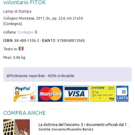
volontario FITOK
Lampi di Stampa
Cologno Monzese, 2011; br., pp. 224, cm 21x30.
(Conlegno).
collana:
Conlegno
ISBN
:
88-488-1306-2
-
EAN13
:
9788848813068
Testo in:
Peso: 0.86 kg
difficilmente reperibile - NON ordinabile
COMPRA ANCHE
La dottrina del fascismo. E i documenti ufficiali dal 1919 al 1945
Gentile Giovanni;Mussolini Benito