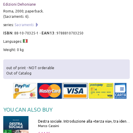
Edizioni Dehoniane
Roma, 2000; paperback.
(Sacramenti. 6).
series:
Sacramenti.
ISBN
:
88-10-70325-1
-
EAN13
:
9788810703250
Languages:
Weight: 0 kg
out of print - NOT orderable
Out of Catalog
YOU CAN ALSO BUY
Destra sociale. Introduzione alla «terza via», tra identità, comunità e alternativa al sistema
Marco Cassini