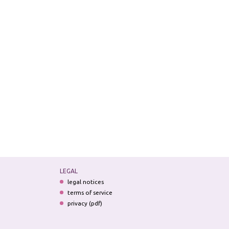
LEGAL
legal notices
terms of service
privacy (pdf)