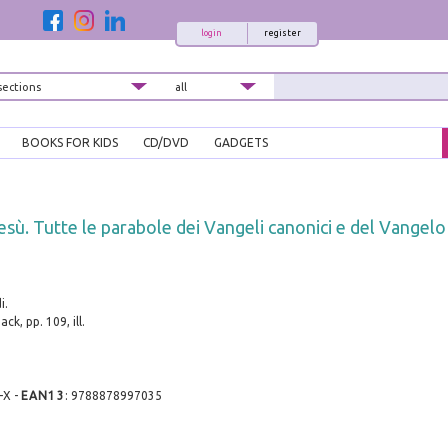
login
register
BOOKS FOR KIDS
CD/DVD
GADGETS
esù. Tutte le parabole dei Vangeli canonici e del Vangelo
i.
ck, pp. 109, ill.
-X
-
EAN13
:
9788878997035