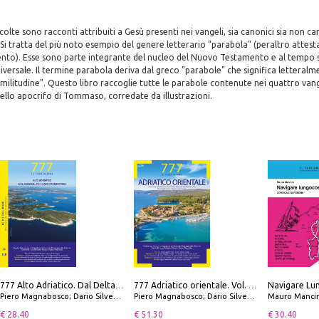
olte sono racconti attribuiti a Gesù presenti nei vangeli, sia canonici sia non ca
. Si tratta del più noto esempio del genere letterario "parabola" (peraltro attes
ento). Esse sono parte integrante del nucleo del Nuovo Testamento e al tempo 
niversale. Il termine parabola deriva dal greco "parabole" che significa letteralm
ilitudine". Questo libro raccoglie tutte le parabole contenute nei quattro van
llo apocrifo di Tommaso, corredate da illustrazioni.
777 Alto Adriatico. Dal Delta del Po a Capo Promontore. Con QR Code
777 Adriatico orientale. Vol. 1: Istria, Costa della Dalmazia da Smrika a Zara, Isole del Quarnaro, Pag, Arcipelaghi di Zara, Sibenico e Incoronate
Piero Magnabosco; Dario Silvestro; Marco Sbrizzi
Piero Magnabosco; Dario Silvestro; Marco Sbrizzi
Mauro Mancin
€ 28.40
€ 51.30
€ 30.40