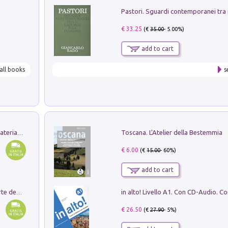
€ 33.25
(€
35.00
- 5.00%)
add to cart
all books
s
Toscana. L'Atelier della Bestemmia
L'orientalizzante a Capua. Contesti e materiali dagli scavi di Werner Johannowsky nella necropoli di Fornaci. Nuova ediz.
€ 6.00
(€
15.00
- 60%)
add to cart
Ricerche dei dottorandi in storia dell'arte della Sapienza
€ 26.50
(€
27.90
- 5%)