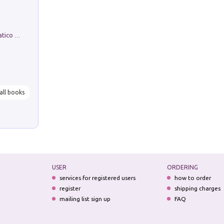
La comparsa. Perché il partito democratico non è mai nato
all books
USER
ORDERING
services for registered users
how to order
register
shipping charges
mailing list sign up
FAQ