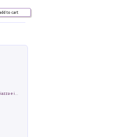
dd to cart
Luoghi Magici di Bologna. Vol. 1: la Piazza e i Suoi Simboli Segreti