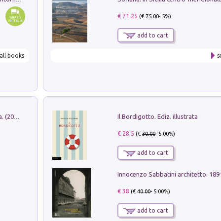
€ 71.25
(€
75.00
- 5%)
add to cart
all books
s
Il Bordigotto. Ediz. illustrata
Dromos. Libro periodico di architettura. (2026). Vol. 15: Post-model
€ 28.5
(€
30.00
- 5.00%)
add to cart
Innocenzo Sabbatini architetto. 18
€ 38
(€
40.00
- 5.00%)
add to cart