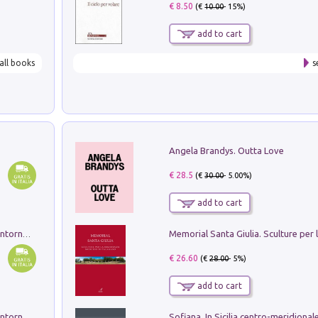
€ 8.50
(€
10.00
- 15%)
add to cart
all books
s
Angela Brandys. Outta Love
€ 28.5
(€
30.00
- 5.00%)
add to cart
Ruderi delle ville Romano Sabine nei dintorni di Poggio Mirteto. Illustrati dal dott.re prof.re cav.re Ercole Nardi regio ispettore degli scavi e monumenti. Anno 1885. Tavole e studio. Con 25 tavole fuori testo in cartella editoriale
€ 26.60
(€
28.00
- 5%)
add to cart
Ruderi delle ville Romano Sabine nei dintorni di Poggio Mirteto. Illustrati dal dott.re prof.re cav.re Ercole Nardi regio ispettore degli scavi e monumenti. Anno 1885