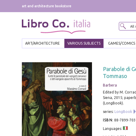
art and architecture bookstore
ART/ARCHITECTURE
VARIOUS SUBJECTS
GAMES/COMICS
Parabole di G
Tommaso
Barbera
Edited by M. Corrad
Siena, 2015; paperba
(LongBook).
series:
LongBook
ISBN
:
88-7899-703
Languages: