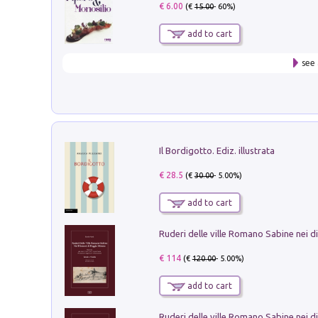
€ 6.00
(€
15.00
- 60%)
add to cart
see 
Il Bordigotto. Ediz. illustrata
€ 28.5
(€
30.00
- 5.00%)
add to cart
€ 114
(€
120.00
- 5.00%)
add to cart