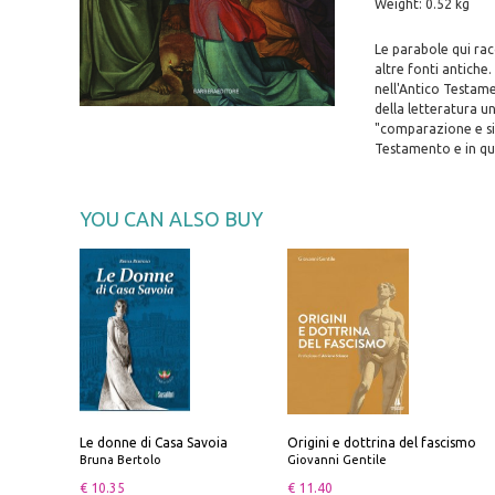
Weight: 0.52 kg
Le parabole qui racc
altre fonti antiche
nell'Antico Testam
della letteratura u
"comparazione e sim
Testamento e in que
YOU CAN ALSO BUY
Le donne di Casa Savoia
Origini e dottrina del fascismo
Bruna Bertolo
Giovanni Gentile
€ 10.35
€ 11.40