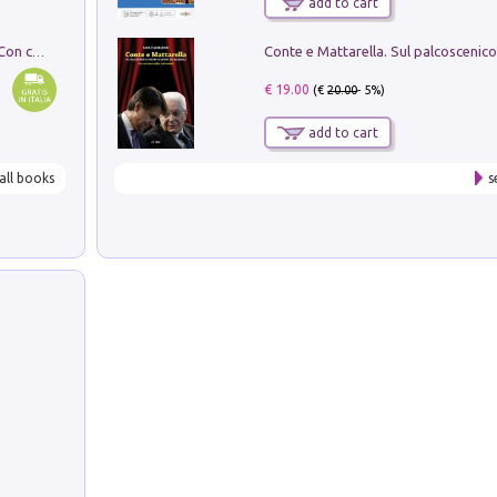
add to cart
I monumenti funerari del Lazio antico. Con cartella con tavole
€ 19.00
(€
20.00
- 5%)
add to cart
all books
s