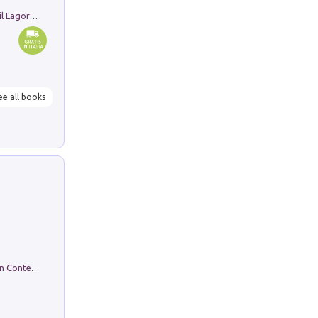
Pastori. Sguardi contemporanei tra il Lagorai e la pianura. Ediz. illustrata
ee all books
in alto! Livello A1. Con CD-Audio. Con Contenuto digitale per accesso on line