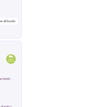
ee all books
Memorial Santa Giulia. Sculture per la resistenza Monchio di Palagano
Sofiana. In Sicilia centro-meridionale (tardo III-metà IX secolo d.C.): dall'agro-town tardo-imperiale al villaggio medio-bizantino. Nuova ediz.