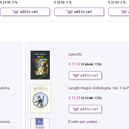
€ 29.90 -5 %
€ 54.00 -5 %
€ 32.00 -5 %
add to cart
add to cart
a
Specchi
€ 17.00
(€
20.00
- 15%)
add to cart
Pietro Bellotti Detto Canaletty. Un Vedutista Veneziano nella Francia dell'Ancien Régime
€ 12.58
(€
14.80
- 15%)
add to cart
Il cielo per volare
La seduzione del gusto con Pipero & Monosilio