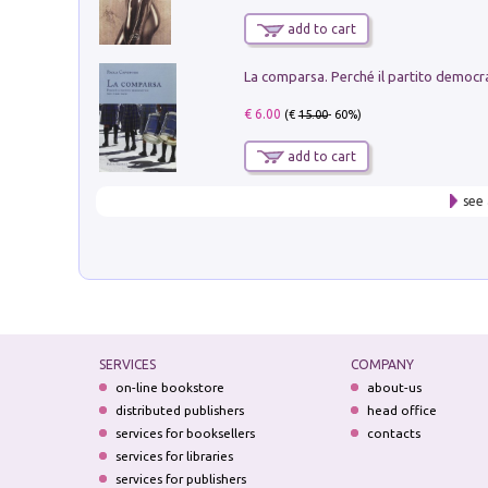
add to cart
€ 6.00
(€
15.00
- 60%)
add to cart
see 
SERVICES
COMPANY
on-line bookstore
about-us
distributed publishers
head office
services for booksellers
contacts
services for libraries
services for publishers