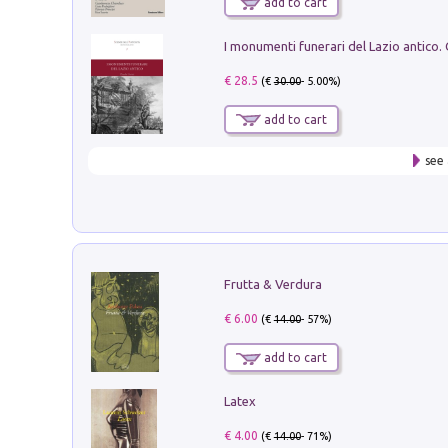
add to cart
€ 28.5
(€
30.00
- 5.00%)
add to cart
see 
Frutta & Verdura
€ 6.00
(€
14.00
- 57%)
add to cart
Latex
€ 4.00
(€
14.00
- 71%)