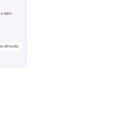
Conte e Mattarella. Sul palcoscenico e dietro le quinte del Quirinale. Un racconto sulle istituzioni
ee all books