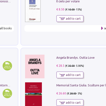
Il cielo per volare
La seduzione del gusto con Pipero & Monosilio
€ 8.50
(€
10.00
- 15%)
add to cart
all books
s
Angela Brandys. Outta Love
€ 28.5
(€
30.00
- 5.00%)
add to cart
Ruderi delle ville Romano Sabine nei dintorni di Poggio Mirteto. Illustrati dal dott.re prof.re cav.re Ercole Nardi regio ispettore degli scavi e monumenti. Anno 1885. Tavole e studio. Con 25 tavole fuori testo in cartella editoriale
€ 26.60
(€
28.00
- 5%)
add to cart