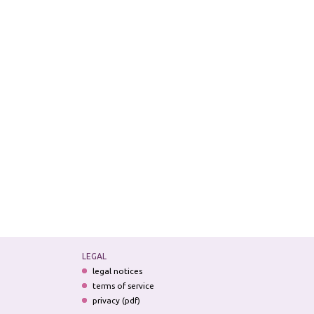
LEGAL
legal notices
terms of service
privacy (pdf)