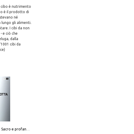
Il cibo è nutrimento
 è il prodotto di
sistevano né
 lungo gli alimenti.
tare. I cibi da non
- e ciò che
eluga, dalla
"1001 cibi da
ace)
Mario Botta. Sacro e profano-Sacred and profane