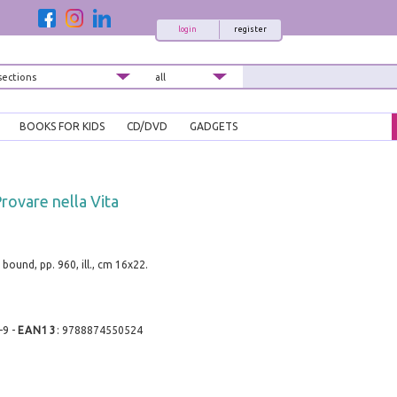
login
register
BOOKS FOR KIDS
CD/DVD
GADGETS
Provare nella Vita
bound, pp. 960, ill., cm 16x22.
-9
-
EAN13
:
9788874550524