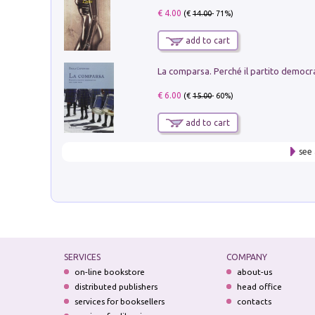
€ 4.00
(€
14.00
- 71%)
add to cart
€ 6.00
(€
15.00
- 60%)
add to cart
see 
SERVICES
COMPANY
on-line bookstore
about-us
distributed publishers
head office
services for booksellers
contacts