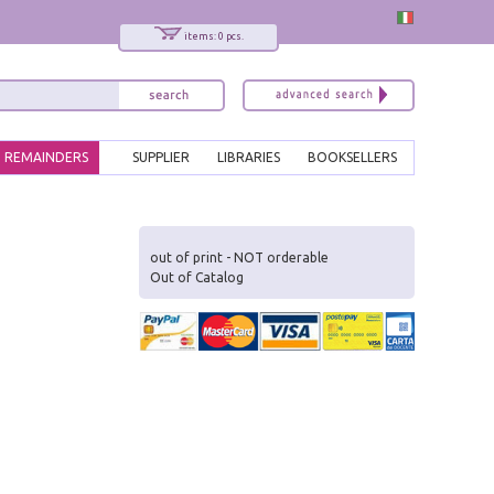
items: 0 pcs.
REMAINDERS
SUPPLIER
LIBRARIES
BOOKSELLERS
x
Interessato ai nostri libri?
out of print - NOT orderable
Out of Catalog
Allora iscriviti alla nostra newsletter!
Sarai informato delle nostre novità, potrai
comunque cancellarti quando desideri.
modulo di iscrizione