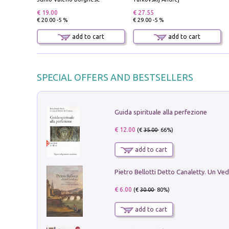
€ 19.00
€ 27.55
€ 20.00 -5 %
€ 29.00 -5 %
add to cart
add to cart
SPECIAL OFFERS AND BESTSELLERS
Guida spirituale alla perfezione
€ 12.00
(€
35.00
- 66%)
add to cart
€ 6.00
(€
30.00
- 80%)
add to cart