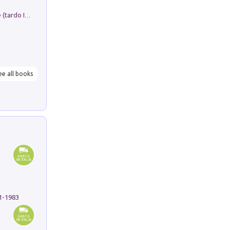
Sofiana. In Sicilia centro-meridionale (tardo III-metà IX secolo d.C.): dall'agro-town tardo-imperiale al villaggio medio-bizantino. Nuova ediz.
ee all books
91-1983