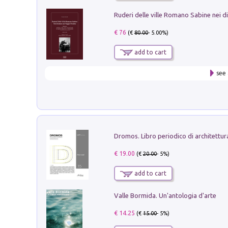
€ 76
(€
80.00
- 5.00%)
add to cart
see 
€ 19.00
(€
20.00
- 5%)
add to cart
Valle Bormida. Un'antologia d'arte
€ 14.25
(€
15.00
- 5%)