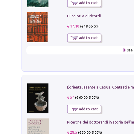
add to cart
Di colori e di ricordi
€ 17.10
(€
18.00
- 5%)
add to cart
see 
€ 57
(€
60.00
- 5.00%)
add to cart
€ 28.5
(€
30.00
- 5.00%)