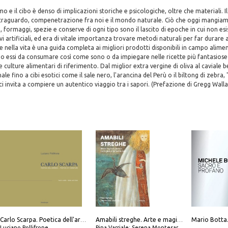
mo e il cibo è denso di implicazioni storiche e psicologiche, oltre che materiali. 
traguardo, compenetrazione fra noi e il mondo naturale. Ciò che oggi mangiamo
i, formaggi, spezie e conserve di ogni tipo sono il lascito di epoche in cui non e
ivi artificiali, ed era di vitale importanza trovare metodi naturali per far durare a
e nella vita è una guida completa ai migliori prodotti disponibili in campo alimen
no essi da consumare così come sono o da impiegare nelle ricette più fantasiose 
culture alimentari di riferimento. Dal miglior extra vergine di oliva al caviale b
le fino a cibi esotici come il sale nero, l'arancina del Perù o il biltong di zebra, 
 ci invita a compiere un autentico viaggio tra i sapori. (Prefazione di Gregg Wall
Carlo Scarpa. Poetica dell'arredo. Tavoli e sedie-Poetics of furniture. Tables and chairs. Ediz. bilingue
Amabili streghe. Arte e magie di Leonora Carrington e Remedios Varo
Luciano Pollifrone
Pina Varriale; Serena Montesarchio