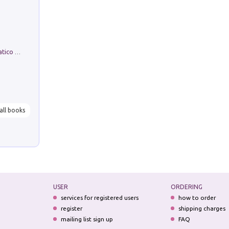
La comparsa. Perché il partito democratico non è mai nato
all books
USER
ORDERING
services for registered users
how to order
register
shipping charges
mailing list sign up
FAQ