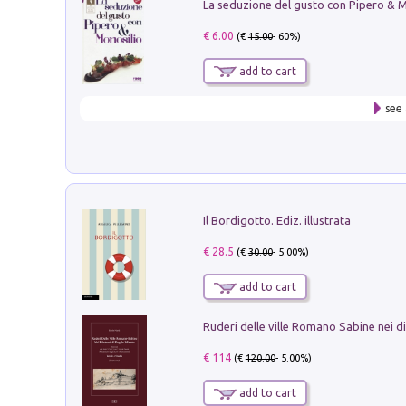
€ 6.00
(€
15.00
- 60%)
add to cart
see 
Il Bordigotto. Ediz. illustrata
€ 28.5
(€
30.00
- 5.00%)
add to cart
€ 114
(€
120.00
- 5.00%)
add to cart