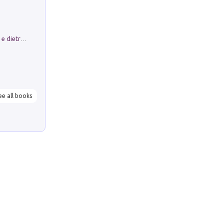
Conte e Mattarella. Sul palcoscenico e dietro le quinte del Quirinale. Un racconto sulle istituzioni
ee all books