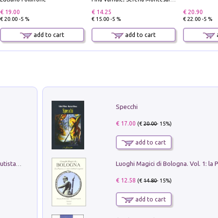
€ 19.00
€ 14.25
€ 20.90
€ 20.00 -5 %
€ 15.00 -5 %
€ 22.00 -5 %
add to cart
add to cart
a
Specchi
€ 17.00
(€
20.00
- 15%)
add to cart
Pietro Bellotti Detto Canaletty. Un Vedutista Veneziano nella Francia dell'Ancien Régime
€ 12.58
(€
14.80
- 15%)
add to cart