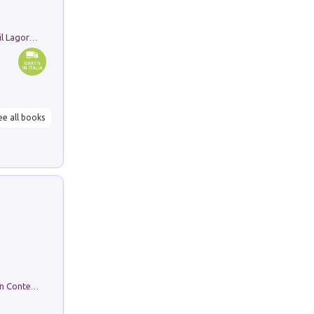
Pastori. Sguardi contemporanei tra il Lagorai e la pianura. Ediz. illustrata
ee all books
in alto! Livello A1. Con CD-Audio. Con Contenuto digitale per accesso on line