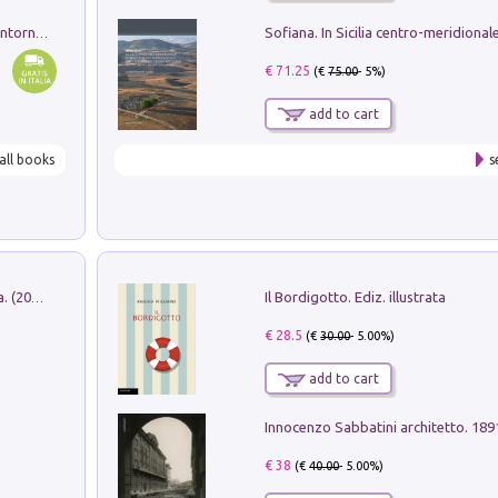
Ruderi delle ville Romano Sabine nei dintorni di Poggio Mirteto. Illustrati dal dott.re prof.re cav.re Ercole Nardi regio ispettore degli scavi e monumenti. Anno 1885
€ 71.25
(€
75.00
- 5%)
add to cart
all books
s
Il Bordigotto. Ediz. illustrata
Dromos. Libro periodico di architettura. (2026). Vol. 15: Post-model
€ 28.5
(€
30.00
- 5.00%)
add to cart
Innocenzo Sabbatini architetto. 18
€ 38
(€
40.00
- 5.00%)