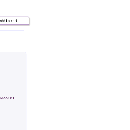
dd to cart
Luoghi Magici di Bologna. Vol. 1: la Piazza e i Suoi Simboli Segreti