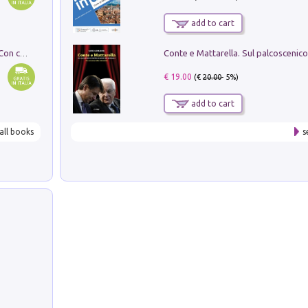
add to cart
I monumenti funerari del Lazio antico. Con cartella con tavole
€ 19.00
(€
20.00
- 5%)
add to cart
all books
s