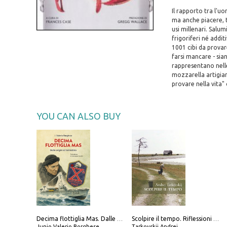
Il rapporto tra l'uo
ma anche piacere, 
usi millenari. Salum
frigoriferi né addit
1001 cibi da provar
farsi mancare - sia
rappresentano nelle 
mozzarella artigiana
provare nella vita"
YOU CAN ALSO BUY
Decima flottiglia Mas. Dalle origini all'armistizio
Scolpire il tempo. Riflessioni sul cinema.
Junio Valerio Borghese
Tarkovskij Andrej