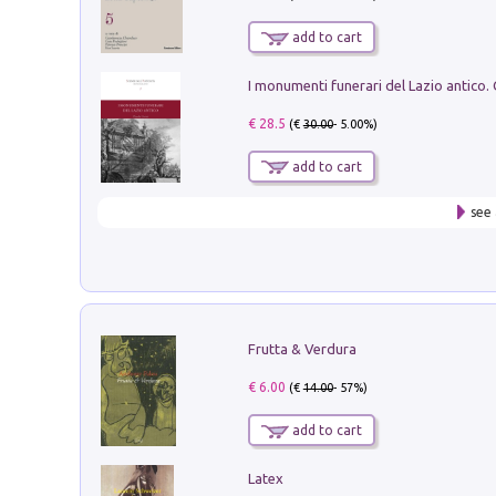
add to cart
€ 28.5
(€
30.00
- 5.00%)
add to cart
see 
Frutta & Verdura
€ 6.00
(€
14.00
- 57%)
add to cart
Latex