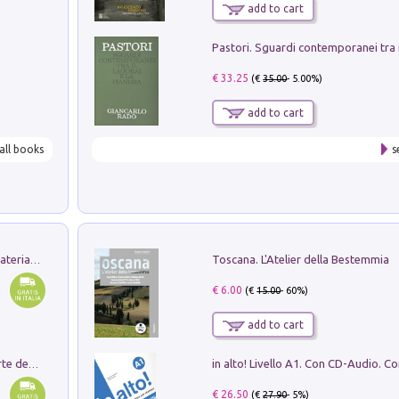
add to cart
€ 33.25
(€
35.00
- 5.00%)
add to cart
all books
s
Toscana. L'Atelier della Bestemmia
L'orientalizzante a Capua. Contesti e materiali dagli scavi di Werner Johannowsky nella necropoli di Fornaci. Nuova ediz.
€ 6.00
(€
15.00
- 60%)
add to cart
Ricerche dei dottorandi in storia dell'arte della Sapienza
€ 26.50
(€
27.90
- 5%)