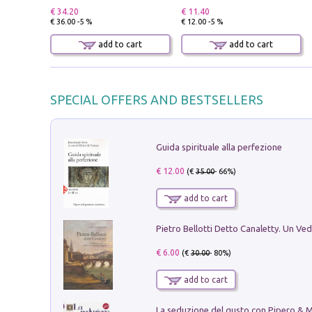
€ 34.20
€ 11.40
€ 36.00 -5 %
€ 12.00 -5 %
add to cart
add to cart
SPECIAL OFFERS AND BESTSELLERS
Guida spirituale alla perfezione
€ 12.00
(€
35.00
- 66%)
add to cart
€ 6.00
(€
30.00
- 80%)
add to cart