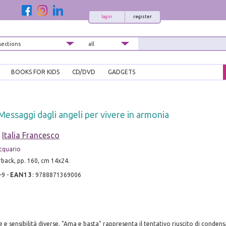
login
register
BOOKS FOR KIDS
CD/DVD
GADGETS
Messaggi dagli angeli per vivere in armonia
-
Italia Francesco
Acquario
rback, pp. 160, cm 14x24.
-9
-
EAN13
:
9788871369006
e e sensibilità diverse, "Ama e basta" rappresenta il tentativo riuscito di conde