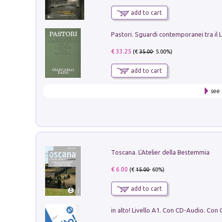
add to cart
€ 33.25
(€
35.00
- 5.00%)
add to cart
see 
Toscana. L'Atelier della Bestemmia
€ 6.00
(€
15.00
- 60%)
add to cart