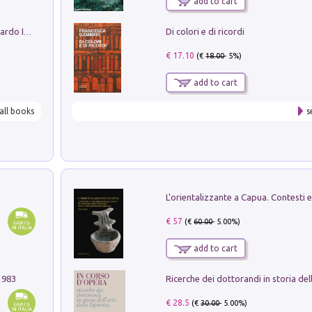
add to cart
Di colori e di ricordi
Sofiana. In Sicilia centro-meridionale (tardo III-metà IX secolo d.C.): dall'agro-town tardo-imperiale al villaggio medio-bizantino. Nuova ediz.
€ 17.10
(€
18.00
- 5%)
add to cart
all books
s
€ 57
(€
60.00
- 5.00%)
add to cart
1983
€ 28.5
(€
30.00
- 5.00%)