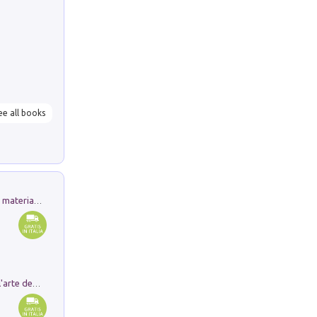
ee all books
L'orientalizzante a Capua. Contesti e materiali dagli scavi di Werner Johannowsky nella necropoli di Fornaci. Nuova ediz.
Ricerche dei dottorandi in storia dell'arte della Sapienza