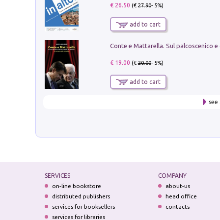
€ 26.50
(€
27.90
- 5%)
add to cart
€ 19.00
(€
20.00
- 5%)
add to cart
see 
SERVICES
COMPANY
on-line bookstore
about-us
distributed publishers
head office
services for booksellers
contacts
services for libraries