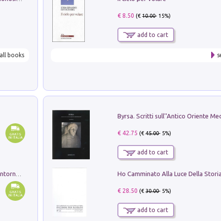
€ 8.50
(€
10.00
- 15%)
add to cart
all books
s
€ 42.75
(€
45.00
- 5%)
add to cart
Ruderi delle ville Romano Sabine nei dintorni di Poggio Mirteto. Illustrati dal dott.re prof.re cav.re Ercole Nardi regio ispettore degli scavi e monumenti. Anno 1885. Tavole e studio. Con 25 tavole fuori testo in cartella editoriale
€ 28.50
(€
30.00
- 5%)
add to cart