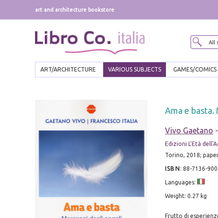
art and architecture bookstore
ART/ARCHITECTURE
VARIOUS SUBJECTS
GAMES/COMICS
Ama e basta. 
Vivo Gaetano
Edizioni L'Età dell'
Torino, 2018; pape
ISBN
:
88-7136-900
Languages:
Weight: 0.27 kg
Frutto di esperienz