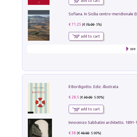
add to cart
€ 71.25
(€
75.00
- 5%)
add to cart
see 
Il Bordigotto. Ediz. illustrata
€ 28.5
(€
30.00
- 5.00%)
add to cart
Innocenzo Sabbatini architetto. 1891-
€ 38
(€
40.00
- 5.00%)