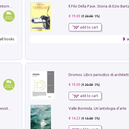
Ruderi delle ville Romano Sabine nei dintorni di Poggio Mirteto. Illustrati dal dott.re prof.re cav.re Ercole Nardi regio ispettore degli scavi e monumenti. Anno 1885
€ 19.00
(€
20.00
- 5%)
add to cart
all books
s
€ 19.00
(€
20.00
- 5%)
add to cart
Valle Bormida. Un'antologia d'arte
Memorial Santa Giulia. Sculture per la resistenza Monchio di Palagano
€ 14.25
(€
15.00
- 5%)