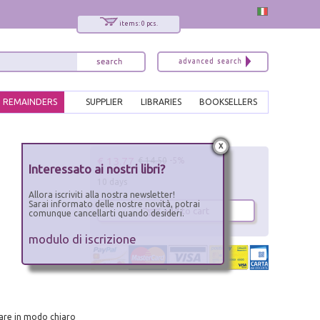
items: 0 pcs.
REMAINDERS
SUPPLIER
LIBRARIES
BOOKSELLERS
x
€ 13.77
€ 14.50
-5%
Interessato ai nostri libri?
10 days
Allora iscriviti alla nostra newsletter!
Sarai informato delle nostre novità, potrai
add to cart
comunque cancellarti quando desideri.
modulo di iscrizione
nsare in modo chiaro