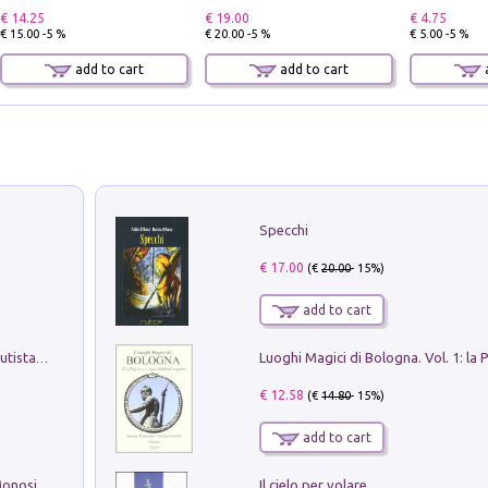
€ 14.25
€ 19.00
€ 4.75
€ 15.00 -5 %
€ 20.00 -5 %
€ 5.00 -5 %
add to cart
add to cart
a
Specchi
€ 17.00
(€
20.00
- 15%)
add to cart
Pietro Bellotti Detto Canaletty. Un Vedutista Veneziano nella Francia dell'Ancien Régime
€ 12.58
(€
14.80
- 15%)
add to cart
Il cielo per volare
La seduzione del gusto con Pipero & Monosilio