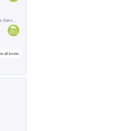
I monumenti funerari del Lazio antico. Con cartella con tavole
ee all books