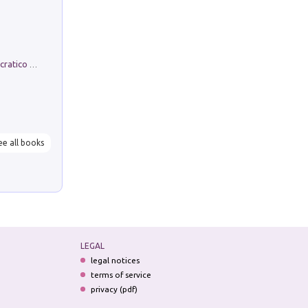
La comparsa. Perché il partito democratico non è mai nato
ee all books
LEGAL
legal notices
terms of service
privacy (pdf)