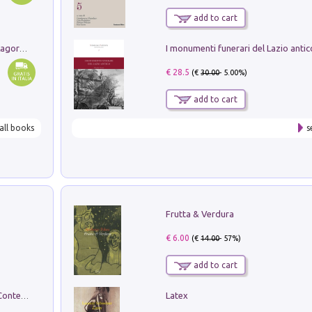
add to cart
Pastori. Sguardi contemporanei tra il Lagorai e la pianura. Ediz. illustrata
€ 28.5
(€
30.00
- 5.00%)
add to cart
all books
s
Frutta & Verdura
€ 6.00
(€
14.00
- 57%)
add to cart
Latex
in alto! Livello A1. Con CD-Audio. Con Contenuto digitale per accesso on line