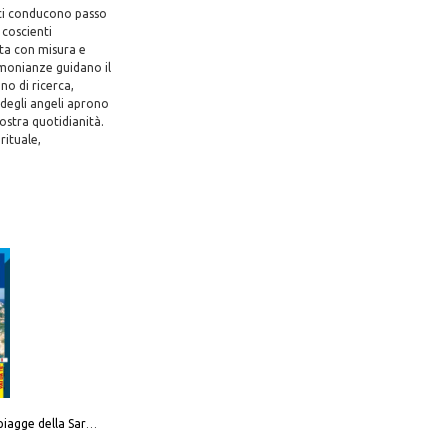
a ci conducono passo
 coscienti
nta con misura e
timonianze guidano il
no di ricerca,
degli angeli aprono
nostra quotidianità.
rituale,
Carta delle spiagge della Sardegna. Con custodia