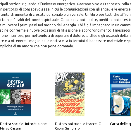
incipali nozioni riguardo all'universo energetico. Gaetano Vivo e Francesco Itali
 percorso di consapevolezza in cui le comunicazioni con gli angeli e le energie
tente strumento di crescita personale e universale. Un libro per tutti che affro
ei temi più caldi del mondo spirituale. Canalizzazioni inedite, meditazioni e tes
a muovere i primi passi nel mondo dell'energia. Chi è già impegnato in un cammi
pagine conferme e nuove occasioni di riflessione e approfondimento. I messaggi 
gione interiore, permettendoci di superare il dolore, le sfide e gli ostacoli della 
e e a ottenere il meglio dalla nostra vita in termini di benessere materiale e spi
emplicità di un amore che non pone domande.
Destra sociale. Introduzione alla «terza via», tra identità, comunità e alternativa al sistema
Distorsioni suoni e tracce. Columns, storie e playlist dalla scena hardcore punk italiana degli anni '90
Marco Cassini
Capra Gianpiero