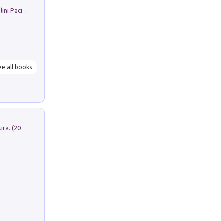
Il Filo Della Pace. Storia di Ezio Bartalini Pacifista
ee all books
Dromos. Libro periodico di architettura. (2026). Vol. 15: Post-model