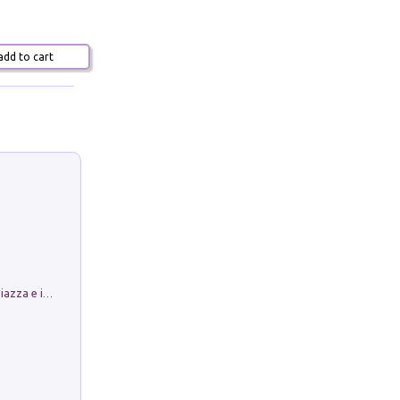
dd to cart
Luoghi Magici di Bologna. Vol. 1: la Piazza e i Suoi Simboli Segreti