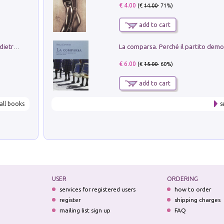
€ 4.00
(€
14.00
- 71%)
add to cart
Conte e Mattarella. Sul palcoscenico e dietro le quinte del Quirinale. Un racconto sulle istituzioni
€ 6.00
(€
15.00
- 60%)
add to cart
all books
s
USER
ORDERING
services for registered users
how to order
register
shipping charges
mailing list sign up
FAQ