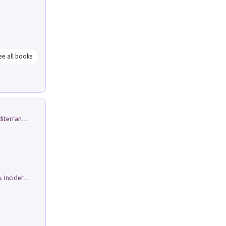
ee all books
Byrsa. Scritti sull''Antico Oriente Mediterraneo. 45-46/2024
Ho Camminato Alla Luce Della Storia. Incidere per Pasolini. Quaderni di Incisione Contemporanea n 30